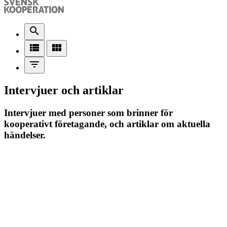
search
view_list
view_module
filter_list
Intervjuer och artiklar
Intervjuer med personer som brinner för
kooperativt företagande, och artiklar om aktuella
händelser.