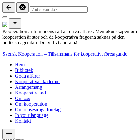
arrow_back
cancel
arrow_drop_down
Kooperation är framtidens sätt att driva affärer. Men okunskapen om
kooperation är stor och de kooperativa frågorna saknas på den
politiska agendan. Det vill vi ändra på.
Svensk Kooperation – Tillsammans för kooperativt företagande
Hem
Bibliotek
Goda affärer
Kooperativa akademin
Arrangemang
Kooperativ kod
Om oss
Om kooperation
Om ömsesidiga företag
In your language
Kontakt
menu