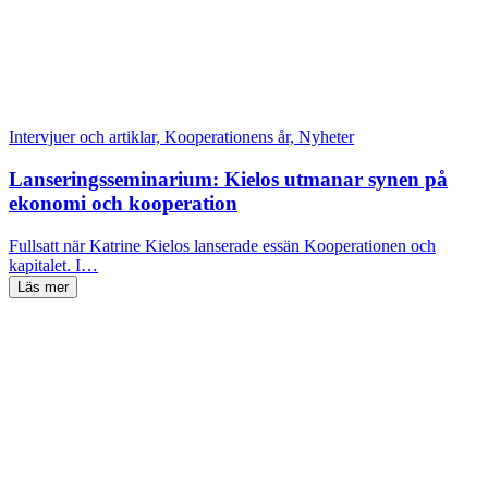
Intervjuer och artiklar, Kooperationens år, Nyheter
Lanseringsseminarium: Kielos utmanar synen på
ekonomi och kooperation
Fullsatt när Katrine Kielos lanserade essän Kooperationen och
kapitalet. I…
Läs mer