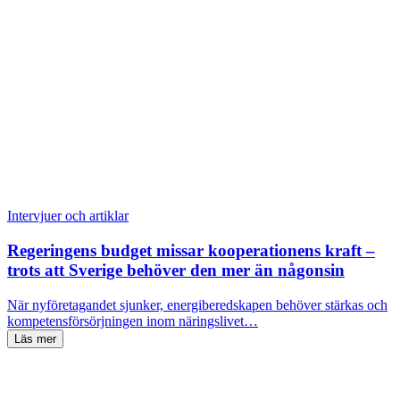
Intervjuer och artiklar
Regeringens budget missar kooperationens kraft –
trots att Sverige behöver den mer än någonsin
När nyföretagandet sjunker, energiberedskapen behöver stärkas och
kompetensförsörjningen inom näringslivet…
Läs mer