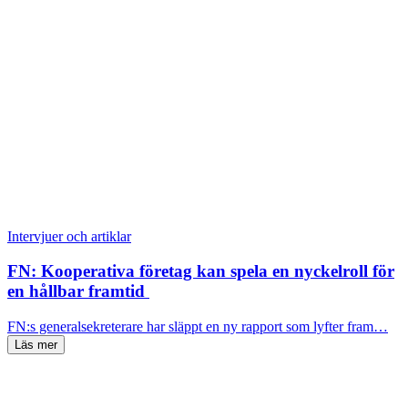
Intervjuer och artiklar
FN: Kooperativa företag kan spela en nyckelroll för
en hållbar framtid
FN:s generalsekreterare har släppt en ny rapport som lyfter fram…
Läs mer