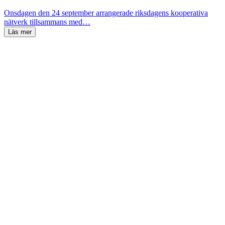
Onsdagen den 24 september arrangerade riksdagens kooperativa
nätverk tillsammans med…
Läs mer