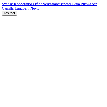
Svensk Kooperations båda verksamhetschefer Petra Pilawa och
Camilla Lundberg Ney…
Läs mer