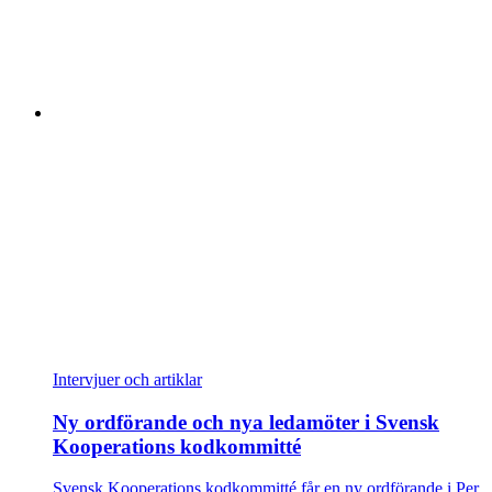
Intervjuer och artiklar
Ny ordförande och nya ledamöter i Svensk
Kooperations kodkommitté
Svensk Kooperations kodkommitté får en ny ordförande i Per