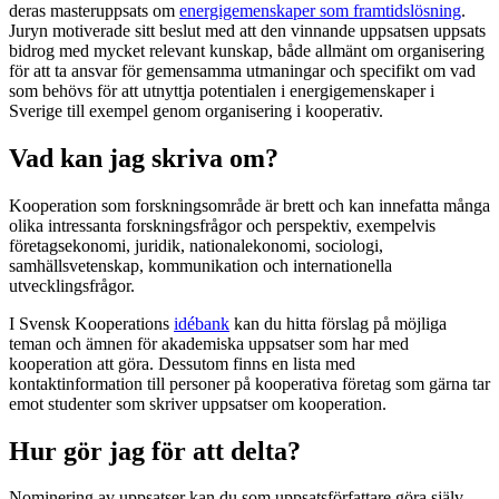
deras masteruppsats om
energigemenskaper som framtidslösning
.
Juryn motiverade sitt beslut med att den vinnande uppsatsen uppsats
bidrog med mycket relevant kunskap, både allmänt om organisering
för att ta ansvar för gemensamma utmaningar och specifikt om vad
som behövs för att utnyttja potentialen i energigemenskaper i
Sverige till exempel genom organisering i kooperativ.
Vad kan jag skriva om?
Kooperation som forskningsområde är brett och kan innefatta många
olika intressanta forskningsfrågor och perspektiv, exempelvis
företagsekonomi, juridik, nationalekonomi, sociologi,
samhällsvetenskap, kommunikation och internationella
utvecklingsfrågor.
I Svensk Kooperations
idébank
kan du hitta förslag på möjliga
teman och ämnen för akademiska uppsatser som har med
kooperation att göra. Dessutom finns en lista med
kontaktinformation till personer på kooperativa företag som gärna tar
emot studenter som skriver uppsatser om kooperation.
Hur gör jag för att delta?
Nominering av uppsatser kan du som uppsatsförfattare göra själv