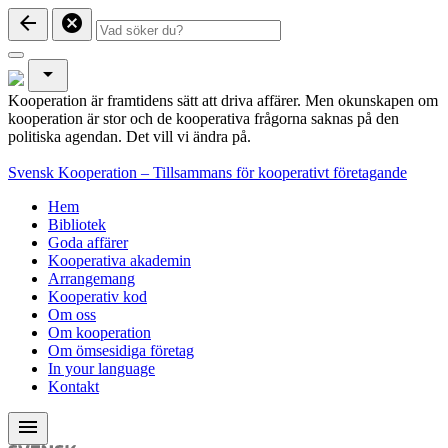
arrow_back
cancel
arrow_drop_down
Kooperation är framtidens sätt att driva affärer. Men okunskapen om
kooperation är stor och de kooperativa frågorna saknas på den
politiska agendan. Det vill vi ändra på.
Svensk Kooperation – Tillsammans för kooperativt företagande
Hem
Bibliotek
Goda affärer
Kooperativa akademin
Arrangemang
Kooperativ kod
Om oss
Om kooperation
Om ömsesidiga företag
In your language
Kontakt
menu