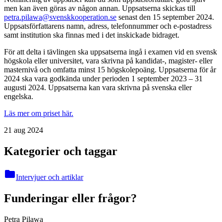
men kan även göras av någon annan. Uppsatserna skickas till
petra.pilawa@svenskkooperation.se
senast den 15 september 2024.
Uppsatsförfattarens namn, adress, telefonnummer och e-postadress
samt institution ska finnas med i det inskickade bidraget.
För att delta i tävlingen ska uppsatserna ingå i examen vid en svensk
högskola eller universitet, vara skrivna på kandidat-, magister- eller
masternivå och omfatta minst 15 högskolepoäng. Uppsatserna för år
2024 ska vara godkända under perioden 1 september 2023 – 31
augusti 2024. Uppsatserna kan vara skrivna på svenska eller
engelska.
Läs mer om priset här.
21 aug 2024
Kategorier och taggar
folder
Intervjuer och artiklar
Funderingar eller frågor?
Petra Pilawa