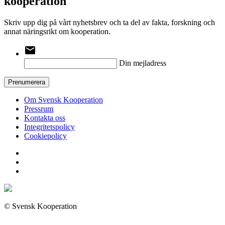
kooperation
Skriv upp dig på vårt nyhetsbrev och ta del av fakta, forskning och
annat näringsrikt om kooperation.
email
Din mejladress
Prenumerera
Om Svensk Kooperation
Pressrum
Kontakta oss
Integritetspolicy
Cookiepolicy
© Svensk Kooperation