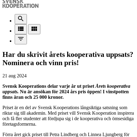
search
view_list
view_module
filter_list
Har du skrivit årets kooperativa uppsats?
Nominera och vinn pris!
21 aug 2024
Svensk Kooperations delar varje år ut priset
Årets kooperativa
uppsats.
Nu är ansökan för 2024 års pris öppen! I vinstpotten
finns äran och 25 000 kronor.
Priset är en del av Svensk Kooperations långsiktiga satsning som
riktar sig till akademin. Med priset vill Svensk Kooperation inspirera
och få fler studenter att fördjupa sig i de kooperativa och ömsesidiga
företagsformerna.
Förra året gick priset till Petra Lindberg och Linnea Ljungberg för