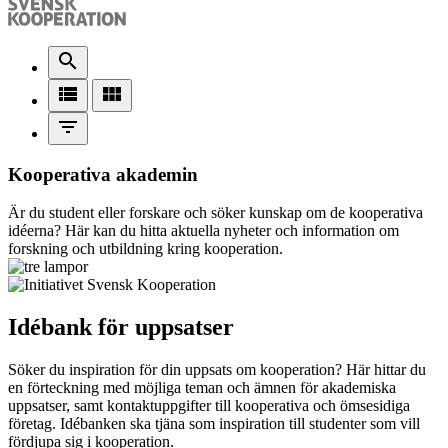
search
view_list
view_module
filter_list
Kooperativa akademin
Är du student eller forskare och söker kunskap om de kooperativa
idéerna? Här kan du hitta aktuella nyheter och information om
forskning och utbildning kring kooperation.
Idébank för uppsatser
Söker du inspiration för din uppsats om kooperation? Här hittar du
en förteckning med möjliga teman och ämnen för akademiska
uppsatser, samt kontaktuppgifter till kooperativa och ömsesidiga
företag. Idébanken ska tjäna som inspiration till studenter som vill
fördjupa sig i kooperation.