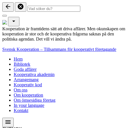
arrow_back
cancel
arrow_drop_down
Kooperation är framtidens sätt att driva affärer. Men okunskapen om
kooperation är stor och de kooperativa frågorna saknas på den
politiska agendan. Det vill vi ändra på.
Svensk Kooperation – Tillsammans för kooperativt företagande
Hem
Bibliotek
Goda affärer
Kooperativa akademin
Arrangemang
Kooperativ kod
Om oss
Om kooperation
Om ömsesidiga företag
In your language
Kontakt
menu