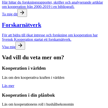
Här hittar du forskningsrapporter, skrifter och analyserande artiklar
om kooperation från 2000-2019 i en bibliografi.
arrow_forward
Ta mig dit
Forskarnätverk
För att bidra till ökat intresse och forskning om kooperation har
Svensk Kooperation startat ett forskarnätverk.
arrow_forward
Visa mig
Vad vill du veta mer om?
Kooperation i världen
Läs om den kooperativa kraften i världen
Läs mer
Kooperation i din plånbok
Läs om kooperationens roll i hushållsekonomin