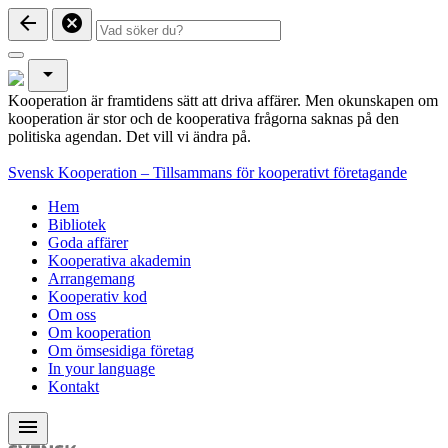
arrow_back
cancel
arrow_drop_down
Kooperation är framtidens sätt att driva affärer. Men okunskapen om
kooperation är stor och de kooperativa frågorna saknas på den
politiska agendan. Det vill vi ändra på.
Svensk Kooperation – Tillsammans för kooperativt företagande
Hem
Bibliotek
Goda affärer
Kooperativa akademin
Arrangemang
Kooperativ kod
Om oss
Om kooperation
Om ömsesidiga företag
In your language
Kontakt
menu