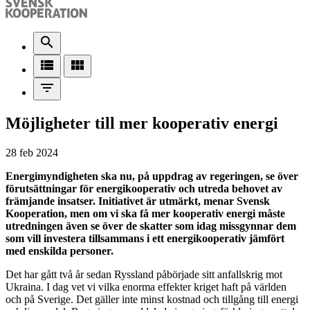
search
view_list
view_module
filter_list
Möjligheter till mer kooperativ energi
28 feb 2024
Energimyndigheten ska nu, på uppdrag av regeringen, se över
förutsättningar för energikooperativ och utreda behovet av
främjande insatser. Initiativet är utmärkt, menar Svensk
Kooperation, men om vi ska få mer kooperativ energi måste
utredningen även se över de skatter som idag missgynnar dem
som vill investera tillsammans i ett energikooperativ jämfört
med enskilda personer.
Det har gått två år sedan Ryssland påbörjade sitt anfallskrig mot
Ukraina. I dag vet vi vilka enorma effekter kriget haft på världen
och på Sverige. Det gäller inte minst kostnad och tillgång till energi