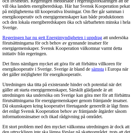
och livsmedel. Regeringen meddelade i regeringsförklaringen att de
vill öka landets energiberedskap. Här har Svensk Kooperation pekat
på möjligheterna till kooperativa lösningar. Om fler går samman i
energikooperativ och energigemenskaper kan både produktionen
och den lokala energiberedskapen öka och sårbarheten minska i hela
Sverige.
Regeringen har nu gett Energimyndigheten i uppdrag
att undersöka
förutsättningarna för och behov av gynnande insatser för
energigemenskaper. Svensk Kooperation välkomnar varmt detta
initiativ från regeringen.
Det finns nämligen mycket att göra för att förbättra villkoren för
energikooperativ i Sverige. Sverige är bland de
sämsta
i Europa när
det gäller möjligheter för energikooperativ.
Utredningen ska titta på existerande hinder och potential när det
gäller att starta energigemenskaper, Särskilt glädjande är att
utredningen ska undersöka om Sverige kan göra mer för att förbättra
förutsättningarna för energigemenskaper genom främjande insatser.
Då okunskapen kring kooperativt företagande generellt är lågt finns
det enligt Svensk Kooperation behov av främjande åtgärder såsom
informationsinsatser och ökad rådgivning på området.
Ett stort problem med den mycket välkomna utredningen är dock att
den uttryckligen inte ska lämna förslag på skatteområdet, trots att det