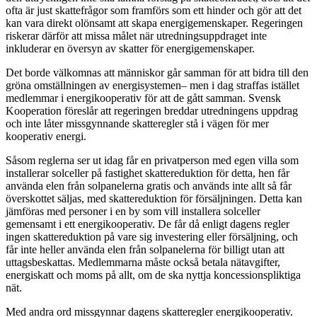
ofta är just skattefrågor som framförs som ett hinder och gör att det
kan vara direkt olönsamt att skapa energigemenskaper. Regeringen
riskerar därför att missa målet när utredningsuppdraget inte
inkluderar en översyn av skatter för energigemenskaper.
Det borde välkomnas att människor går samman för att bidra till den
gröna omställningen av energisystemen– men i dag straffas istället
medlemmar i energikooperativ för att de gått samman. Svensk
Kooperation föreslår att regeringen breddar utredningens uppdrag
och inte låter missgynnande skatteregler stå i vägen för mer
kooperativ energi.
Såsom reglerna ser ut idag får en privatperson med egen villa som
installerar solceller på fastighet skattereduktion för detta, hen får
använda elen från solpanelerna gratis och används inte allt så får
överskottet säljas, med skattereduktion för försäljningen. Detta kan
jämföras med personer i en by som vill installera solceller
gemensamt i ett energikooperativ. De får då enligt dagens regler
ingen skattereduktion på vare sig investering eller försäljning, och
får inte heller använda elen från solpanelerna för billigt utan att
uttagsbeskattas. Medlemmarna måste också betala nätavgifter,
energiskatt och moms på allt, om de ska nyttja koncessionspliktiga
nät.
Med andra ord missgynnar dagens skatteregler energikooperativ.