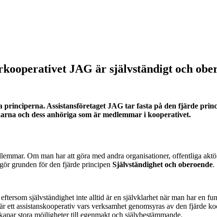
arkooperativet JAG är självständigt och obe
a principerna. Assistansföretaget JAG tar fasta på den fjärde pr
karna och dess anhöriga som är medlemmar i kooperativet.
emmar. Om man har att göra med andra organisationer, offentliga aktörer el
tgör grunden för den fjärde principen
Självständighet och oberoende
.
eftersom självständighet inte alltid är en självklarhet när man har en fu
är ett assistanskooperativ vars verksamhet genomsyras av den fjärde ko
skapar stora möjligheter till egenmakt och självbestämmande.