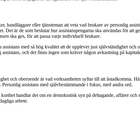
iker, handläggare eller tjänsteman att veta vad brukare av personlig assis
Det är de som beslutar hur assistanspengarna ska användas för att ge bä
sen ska ges, för att passa varje individuell brukare.
 assistans med så hög kvalitet att de upplever just självständighet oc
ig assistans, och det finns ingen som kräver någon avkastning på kapitale
ighet och oberoende är vad verksamheten syftar till att åstadkomma. Här
iv. Personlig assistans med självbestämmande i fokus, med andra ord.
korthet handlar det om en demokratisk syn på deltagande, affärer och 
dagliga arbete.