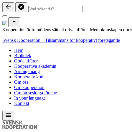
arrow_back
cancel
arrow_drop_down
Kooperation är framtidens sätt att driva affärer. Men okunskapen om k
Svensk Kooperation – Tillsammans för kooperativt företagande
Hem
Bibliotek
Goda affärer
Kooperativa akademin
Arrangemang
Kooperativ kod
Om oss
Om kooperation
Om ömsesidiga företag
In your language
Kontakt
menu