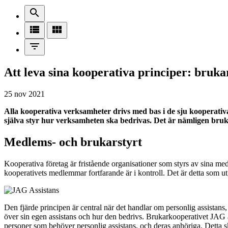
search
view_list
view_module
filter_list
Att leva sina kooperativa principer: bruk
25 nov 2021
Alla kooperativa verksamheter drivs med bas i de sju kooperativ
själva styr hur verksamheten ska bedrivas. Det är nämligen bru
Medlems- och brukarstyrt
Kooperativa företag är fristående organisationer som styrs av sina medl
kooperativets medlemmar fortfarande är i kontroll. Det är detta som u
Den fjärde principen är central när det handlar om personlig assistans, 
över sin egen assistans och hur den bedrivs. Brukarkooperativet JAG 
personer som behöver personlig assistans, och deras anhöriga. Detta 