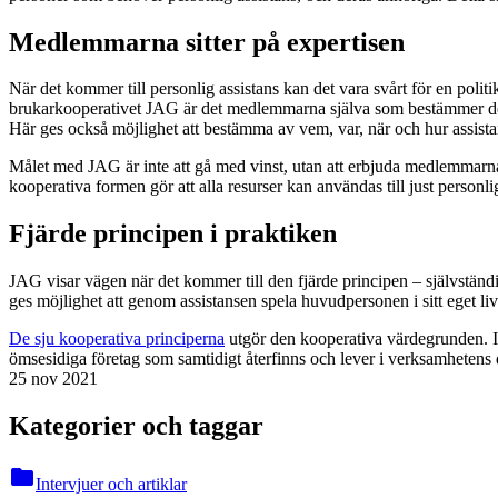
Medlemmarna sitter på expertisen
När det kommer till personlig assistans kan det vara svårt för en polit
brukarkooperativet JAG är det medlemmarna själva som bestämmer det. 
Här ges också möjlighet att bestämma av vem, var, när och hur assistan
Målet med JAG är inte att gå med vinst, utan att erbjuda medlemmarna
kooperativa formen gör att alla resurser kan användas till just personl
Fjärde principen i praktiken
JAG visar vägen när det kommer till den fjärde principen – självständ
ges möjlighet att genom assistansen spela huvudpersonen i sitt eget l
De sju kooperativa principerna
utgör den kooperativa värdegrunden. I 
ömsesidiga företag som samtidigt återfinns och lever i verksamhetens 
25 nov 2021
Kategorier och taggar
folder
Intervjuer och artiklar