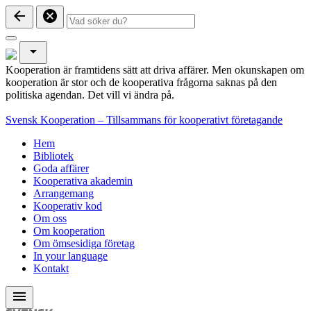
arrow_back
cancel
arrow_drop_down
Kooperation är framtidens sätt att driva affärer. Men okunskapen om
kooperation är stor och de kooperativa frågorna saknas på den
politiska agendan. Det vill vi ändra på.
Svensk Kooperation – Tillsammans för kooperativt företagande
Hem
Bibliotek
Goda affärer
Kooperativa akademin
Arrangemang
Kooperativ kod
Om oss
Om kooperation
Om ömsesidiga företag
In your language
Kontakt
menu