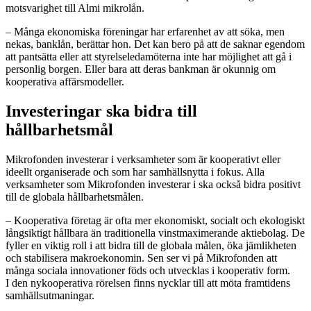
motsvarighet till Almi mikrolån.
– Många ekonomiska föreningar har erfarenhet av att söka, men
nekas, banklån, berättar hon. Det kan bero på att de saknar egendom
att pantsätta eller att styrelseledamöterna inte har möjlighet att gå i
personlig borgen. Eller bara att deras bankman är okunnig om
kooperativa affärsmodeller.
Investeringar ska bidra till
hållbarhetsmål
Mikrofonden investerar i verksamheter som är kooperativt eller
ideellt organiserade och som har samhällsnytta i fokus. Alla
verksamheter som Mikrofonden investerar i ska också bidra positivt
till de globala hållbarhetsmålen.
– Kooperativa företag är ofta mer ekonomiskt, socialt och ekologiskt
långsiktigt hållbara än traditionella vinstmaximerande aktiebolag. De
fyller en viktig roll i att bidra till de globala målen, öka jämlikheten
och stabilisera makroekonomin. Sen ser vi på Mikrofonden att
många sociala innovationer föds och utvecklas i kooperativ form.
I den nykooperativa rörelsen finns nycklar till att möta framtidens
samhällsutmaningar.