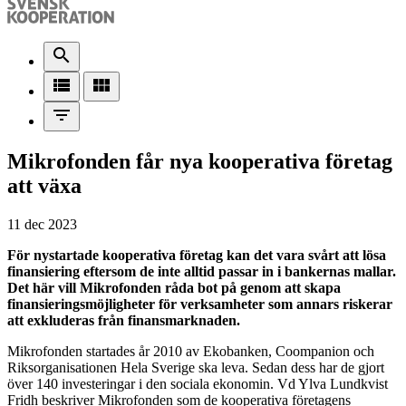
search
view_list
view_module
filter_list
Mikrofonden får nya kooperativa företag
att växa
11 dec 2023
För nystartade kooperativa företag kan det vara svårt att lösa
finansiering eftersom de inte alltid passar in i bankernas mallar.
Det här vill Mikrofonden råda bot på genom att skapa
finansieringsmöjligheter för verksamheter som annars riskerar
att exkluderas från finansmarknaden.
Mikrofonden startades år 2010 av Ekobanken, Coompanion och
Riksorganisationen Hela Sverige ska leva. Sedan dess har de gjort
över 140 investeringar i den sociala ekonomin. Vd Ylva Lundkvist
Fridh beskriver Mikrofonden som de kooperativa företagens