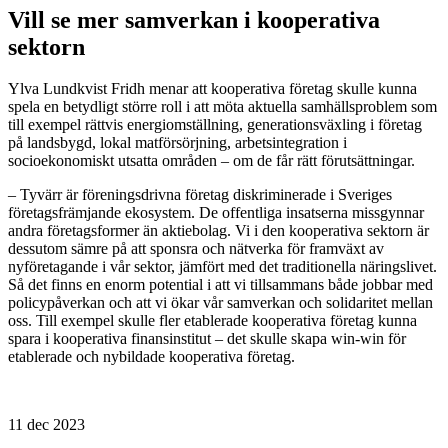
Vill se mer samverkan i kooperativa
sektorn
Ylva Lundkvist Fridh menar att kooperativa företag skulle kunna
spela en betydligt större roll i att möta aktuella samhällsproblem som
till exempel rättvis energiomställning, generationsväxling i företag
på landsbygd, lokal matförsörjning, arbetsintegration i
socioekonomiskt utsatta områden – om de får rätt förutsättningar.
– Tyvärr är föreningsdrivna företag diskriminerade i Sveriges
företagsfrämjande ekosystem. De offentliga insatserna missgynnar
andra företagsformer än aktiebolag. Vi i den kooperativa sektorn är
dessutom sämre på att sponsra och nätverka för framväxt av
nyföretagande i vår sektor, jämfört med det traditionella näringslivet.
Så det finns en enorm potential i att vi tillsammans både jobbar med
policypåverkan och att vi ökar vår samverkan och solidaritet mellan
oss. Till exempel skulle fler etablerade kooperativa företag kunna
spara i kooperativa finansinstitut – det skulle skapa win-win för
etablerade och nybildade kooperativa företag.
11 dec 2023