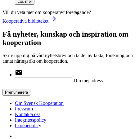
Läs mer
Vill du veta mer om kooperativt företagande?
arrow_forward
Kooperativa biblioteket
Få nyheter, kunskap och inspiration om
kooperation
Skriv upp dig på vårt nyhetsbrev och ta del av fakta, forskning och
annat näringsrikt om kooperation.
email
Din mejladress
Prenumerera
Om Svensk Kooperation
Pressrum
Kontakta oss
Integritetspolicy
Cookiepolicy