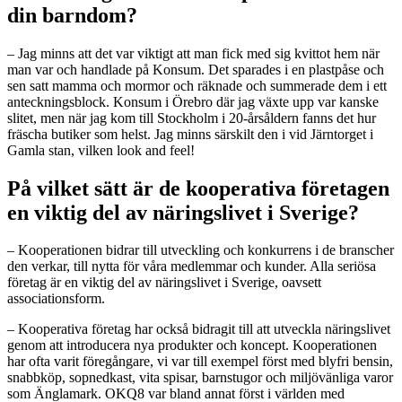
din barndom?
– Jag minns att det var viktigt att man fick med sig kvittot hem när
man var och handlade på Konsum. Det sparades i en plastpåse och
sen satt mamma och mormor och räknade och summerade dem i ett
anteckningsblock. Konsum i Örebro där jag växte upp var kanske
slitet, men när jag kom till Stockholm i 20-årsåldern fanns det hur
fräscha butiker som helst. Jag minns särskilt den i vid Järntorget i
Gamla stan, vilken look and feel!
På vilket sätt är de kooperativa företagen
en viktig del av näringslivet i Sverige?
– Kooperationen bidrar till utveckling och konkurrens i de branscher
den verkar, till nytta för våra medlemmar och kunder. Alla seriösa
företag är en viktig del av näringslivet i Sverige, oavsett
associationsform.
– Kooperativa företag har också bidragit till att utveckla näringslivet
genom att introducera nya produkter och koncept. Kooperationen
har ofta varit föregångare, vi var till exempel först med blyfri bensin,
snabbköp, sopnedkast, vita spisar, barnstugor och miljövänliga varor
som Änglamark. OKQ8 var bland annat först i världen med