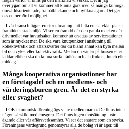
frågan varför vi finns på den marknad vi verkar. Det är jag
övertygad om att vi kommer att kunna göra med så många kunniga,
omvärldsorienterade, framåtblickande och nyfikna ägare. Det ger
oss en oerhörd möjlighet.
– I vår bransch ligger en stor utmaning i att hitta en självklar plats i
framtidens stadsmiljö. Vi ser en framtid där den gamla macken där
drivmedlet var huvudsaken kommer att ersättas av servicestationer
som är mycket mer. De ska vara knutpunkter i anslutning till
kollektivtrafik och affärskvarter där du bland annat kan byta mellan
bil och cykel eller kollektivtrafik. Medan du väntar på bussen eller
laddar elbilen ska du kunna surfa trådlöst och äta frukost, lunch eller
middag.
Många kooperativa organisationer har
en företagsdel och en medlems- och
värderingsburen gren. Är det en styrka
eller svaghet?
– I OK ekonomisk förening ägs vi av medlemmarna. De finns inte i
någon särskild medlemsgren. Det finns ingen motsättning i vårt
ägande eller vår affärsverksamhet. Vi ser det snarare som en styrka.
Föreningens värdegrund genomsyrar alla de bolag vi är äger, till