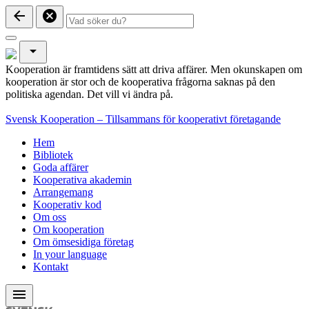
arrow_back
cancel
arrow_drop_down
Kooperation är framtidens sätt att driva affärer. Men okunskapen om
kooperation är stor och de kooperativa frågorna saknas på den
politiska agendan. Det vill vi ändra på.
Svensk Kooperation – Tillsammans för kooperativt företagande
Hem
Bibliotek
Goda affärer
Kooperativa akademin
Arrangemang
Kooperativ kod
Om oss
Om kooperation
Om ömsesidiga företag
In your language
Kontakt
menu