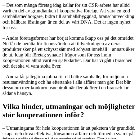
– Det som många företag idag kallar för sitt CSR-arbete har alltid
varit en del av grundtanken i kooperativa företag. Att vara en god
samhällsmedborgare, bidra till samhällsbyggnad, branschutveckling
och hållbara lösningar, är en del av vårt DNA. Det är ingen nyhet
för oss.
– Andra företagsformer har börjat komma ikapp oss på det området.
Nu får de berätta för finansvärlden att tillverkningen av deras
produkter sker på ett schysst sätt med schysst innehåll – annars åker
de ut. Idag blir företag synade i frågor som för oss inom
kooperationen alltid varit en självklarhet. Där har vi gått i bräschen
och det ska vi vara stolta över.
– Andra får jättegärna jobba för ett bättre samhälle, för miljö och
resursanvändning och ha eftertanke i alla affärer man gör. Det blir
dessutom mer konkurrensneutralt när fler aktörer i en bransch tar
sådana hänsyn.
Vilka hinder, utmaningar och möjligheter
står kooperationen inför?
– Utmaningarna för hela kooperationen är att paketera vår grundidé,
skapa och driva effektiva, lönsamma affärer och förmedla svaret på