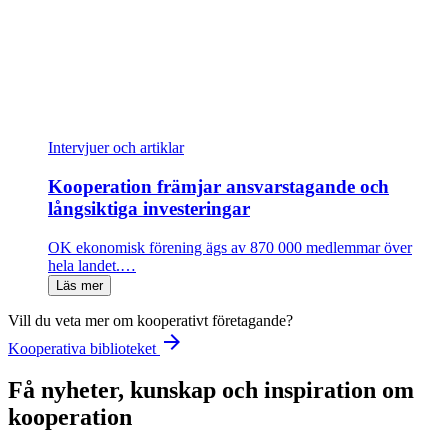
Intervjuer och artiklar
Kooperation främjar ansvarstagande och
långsiktiga investeringar
OK ekonomisk förening ägs av 870 000 medlemmar över
hela landet.…
Läs mer
Vill du veta mer om kooperativt företagande?
arrow_forward
Kooperativa biblioteket
Få nyheter, kunskap och inspiration om
kooperation