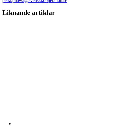
petra.pilawa@svenskkooperation.se
Liknande artiklar