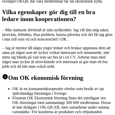
exempel OKQ8, där våra medlemmar får sin ekonomisk nytta.
Vilka egenskaper gör dig till en bra
ledare inom kooperationen?
– Min starkaste drivkraft är min nyfikenhet. Jag vill lära mig saker,
utveckla, förbättra, lösa problem, kunna påverka och det får jag göra
i min roll som vd och koncernchef i OK.
– Jag är mentor till några yngre ledare och brukar uppmana dem att
satsa på något som de tycker verkar intressant och utmanande, inte
stirra sig blinda på vad som ser bra ut i en CV. Arbetar man med
något man tycker är utvecklande och intressant så gör man ett bra
jobb och då blir man också sedd.
info
Om OK ekonomisk förening
OK är en konsumentkooperativ rörelse som består av sju
självständiga föreningar i Sverige.
Förutom OK Ekonomisk förening finns det ytterligare sex
OK-föreningar med sammanlagt 300 000 medlemmar. Dessa
är inte delägare i OK-Q8 AB, men samarbetar under samma
varumärke. För kunderna är produkter och erbjudanden