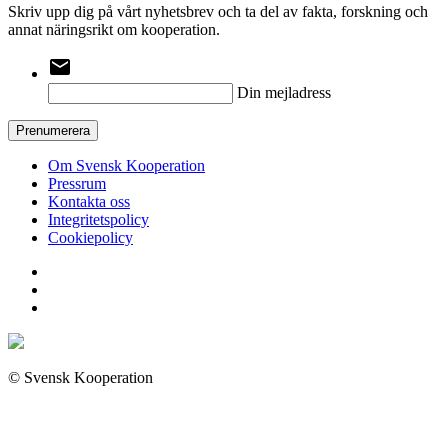
Skriv upp dig på vårt nyhetsbrev och ta del av fakta, forskning och
annat näringsrikt om kooperation.
email
Din mejladress
Prenumerera
Om Svensk Kooperation
Pressrum
Kontakta oss
Integritetspolicy
Cookiepolicy
© Svensk Kooperation