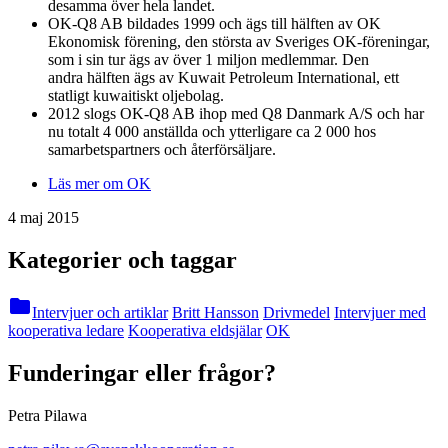
desamma över hela landet.
OK-Q8 AB bildades 1999 och ägs till hälften av OK
Ekonomisk förening, den största av Sveriges OK-föreningar,
som i sin tur ägs av över 1 miljon medlemmar. Den
andra hälften ägs av Kuwait Petroleum International, ett
statligt kuwaitiskt oljebolag.
2012 slogs OK-Q8 AB ihop med Q8 Danmark A/S och har
nu totalt 4 000 anställda och ytterligare ca 2 000 hos
samarbetspartners och återförsäljare.
Läs mer om OK
4 maj 2015
Kategorier och taggar
folder
Intervjuer och artiklar
Britt Hansson
Drivmedel
Intervjuer med
kooperativa ledare
Kooperativa eldsjälar
OK
Funderingar eller frågor?
Petra Pilawa