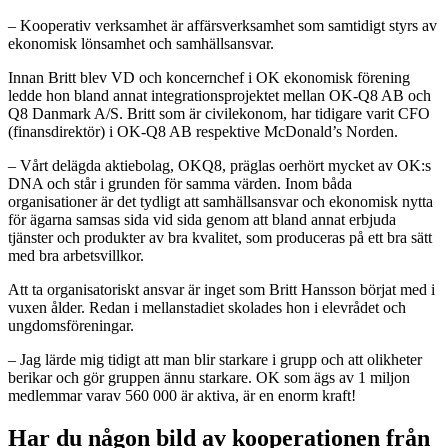
– Kooperativ verksamhet är affärsverksamhet som samtidigt styrs av
ekonomisk lönsamhet och samhällsansvar.
Innan Britt blev VD och koncernchef i OK ekonomisk förening
ledde hon bland annat integrationsprojektet mellan OK-Q8 AB och
Q8 Danmark A/S. Britt som är civilekonom, har tidigare varit CFO
(finansdirektör) i OK-Q8 AB respektive McDonald’s Norden.
– Vårt delägda aktiebolag, OKQ8, präglas oerhört mycket av OK:s
DNA och står i grunden för samma värden. Inom båda
organisationer är det tydligt att samhällsansvar och ekonomisk nytta
för ägarna samsas sida vid sida genom att bland annat erbjuda
tjänster och produkter av bra kvalitet, som produceras på ett bra sätt
med bra arbetsvillkor.
Att ta organisatoriskt ansvar är inget som Britt Hansson börjat med i
vuxen ålder. Redan i mellanstadiet skolades hon i elevrådet och
ungdomsföreningar.
– Jag lärde mig tidigt att man blir starkare i grupp och att olikheter
berikar och gör gruppen ännu starkare. OK som ägs av 1 miljon
medlemmar varav 560 000 är aktiva, är en enorm kraft!
Har du någon bild av kooperationen från