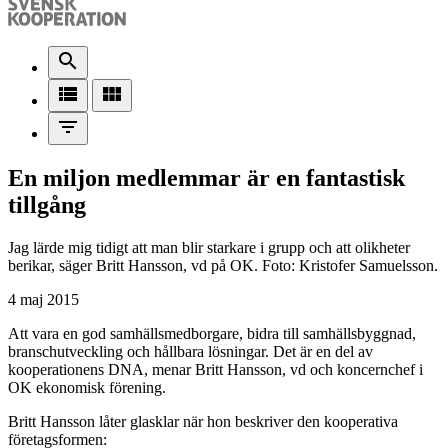
search
view_list
view_module
filter_list
En miljon medlemmar är en fantastisk
tillgång
Jag lärde mig tidigt att man blir starkare i grupp och att olikheter
berikar, säger Britt Hansson, vd på OK. Foto: Kristofer Samuelsson.
4 maj 2015
Att vara en god samhällsmedborgare, bidra till samhällsbyggnad,
branschutveckling och hållbara lösningar. Det är en del av
kooperationens DNA, menar Britt Hansson, vd och koncernchef i
OK ekonomisk förening.
Britt Hansson låter glasklar när hon beskriver den kooperativa
företagsformen: