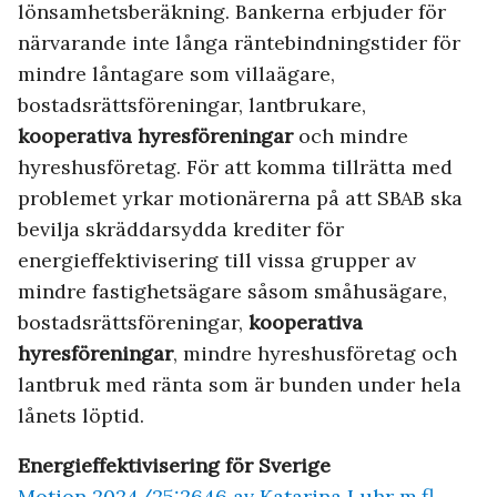
lönsamhetsberäkning. Bankerna erbjuder för
närvarande inte långa räntebindningstider för
mindre låntagare som villaägare,
bostadsrättsföreningar, lantbrukare,
kooperativa hyresföreningar
och mindre
hyreshusföretag. För att komma tillrätta med
problemet yrkar motionärerna på att SBAB ska
bevilja skräddarsydda krediter för
energieffektivisering till vissa grupper av
mindre fastighetsägare såsom småhusägare,
bostadsrättsföreningar,
kooperativa
hyresföreningar
, mindre hyreshusföretag och
lantbruk med ränta som är bunden under hela
lånets löptid.
Energieffektivisering för Sverige
Motion 2024/25:2646 av Katarina Luhr m.fl.