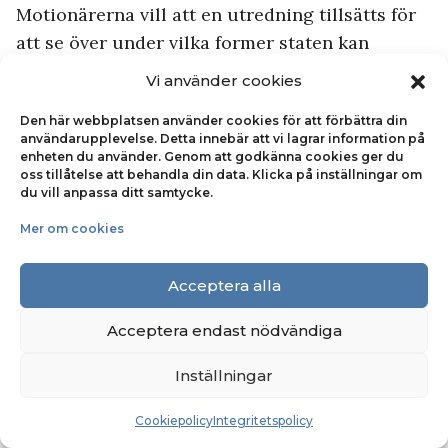
Motionärerna vill att en utredning tillsätts för
att se över under vilka former staten kan
underlätta för arbetstagarägda företag samt
Vi använder cookies
arbetstagarövertagande av hotad produktion.
Den här webbplatsen använder cookies för att förbättra din
användarupplevelse. Detta innebär att vi lagrar information på
Näringslivsutveckling (Utgiftsområde 24
enheten du använder. Genom att godkänna cookies ger du
Näringsliv)
oss tillåtelse att behandla din data. Klicka på inställningar om
du vill anpassa ditt samtycke.
Motion 2024/25:1914 av Nooshi Dadgostar m.fl.
(V)
Mer om cookies
Motionen behandlar utgiftsområde 24
Acceptera alla
Näringsliv. Under rubriken
näringslivsutveckling lyfts att den
kooperativa
Acceptera endast nödvändiga
företagsamheten
är viktig för näringslivets
Inställningar
utveckling. Motionärerna menar att anslaget
måste höjas för att ytterligare stödja
den
Cookiepolicy
Integritetspolicy
kooperativa företagsutvecklingen
och föreslår