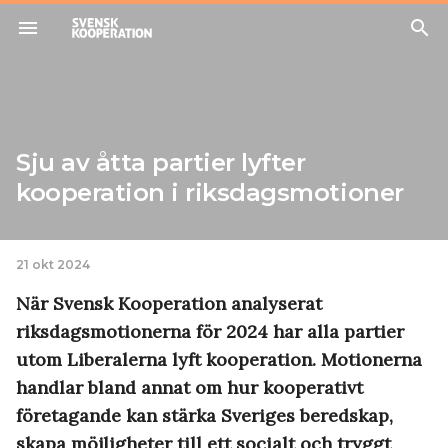
menu
search
Sju av åtta partier lyfter
kooperation i riksdagsmotioner
21 okt 2024
När Svensk Kooperation analyserat
riksdagsmotionerna för 2024 har alla partier
utom Liberalerna lyft kooperation. Motionerna
handlar bland annat om hur kooperativt
företagande kan stärka Sveriges beredskap,
skapa möjligheter till ett socialt och tryggt