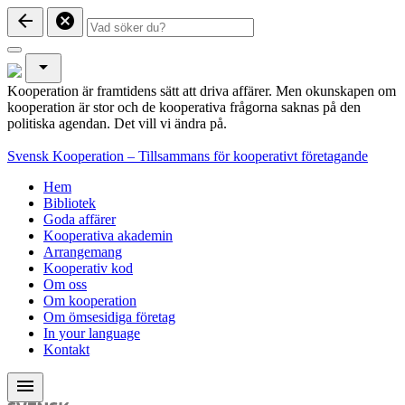
arrow_back
cancel
arrow_drop_down
Kooperation är framtidens sätt att driva affärer. Men okunskapen om
kooperation är stor och de kooperativa frågorna saknas på den
politiska agendan. Det vill vi ändra på.
Svensk Kooperation – Tillsammans för kooperativt företagande
Hem
Bibliotek
Goda affärer
Kooperativa akademin
Arrangemang
Kooperativ kod
Om oss
Om kooperation
Om ömsesidiga företag
In your language
Kontakt
menu