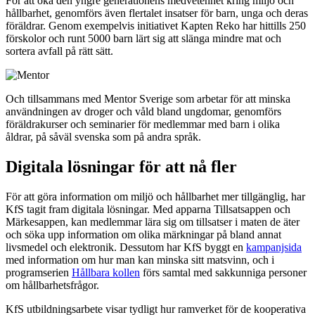
För att öka den yngre generationens medvetenhet kring miljö och
hållbarhet, genomförs även flertalet insatser för barn, unga och deras
föräldrar. Genom exempelvis initiativet Kapten Reko har hittills 250
förskolor och runt 5000 barn lärt sig att slänga mindre mat och
sortera avfall på rätt sätt.
Och tillsammans med Mentor Sverige som arbetar för att minska
användningen av droger och våld bland ungdomar, genomförs
föräldrakurser och seminarier för medlemmar med barn i olika
åldrar, på såväl svenska som på andra språk.
Digitala lösningar för att nå fler
För att göra information om miljö och hållbarhet mer tillgänglig, har
KfS tagit fram digitala lösningar. Med apparna Tillsatsappen och
Märkesappen, kan medlemmar lära sig om tillsatser i maten de äter
och söka upp information om olika märkningar på bland annat
livsmedel och elektronik. Dessutom har KfS byggt en
kampanjsida
med information om hur man kan minska sitt matsvinn, och i
programserien
Hållbara kollen
förs samtal med sakkunniga personer
om hållbarhetsfrågor.
KfS utbildningsarbete visar tydligt hur ramverket för de kooperativa