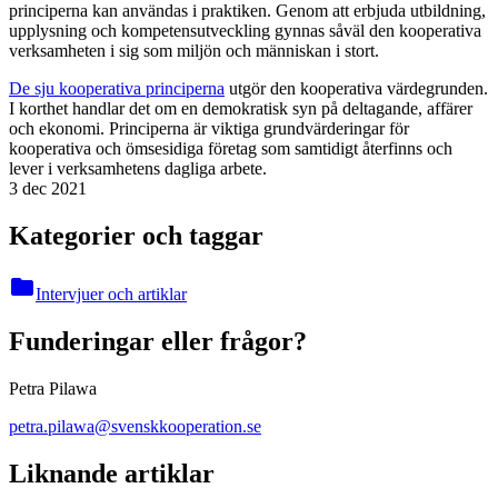
principerna kan användas i praktiken. Genom att erbjuda utbildning,
upplysning och kompetensutveckling gynnas såväl den kooperativa
verksamheten i sig som miljön och människan i stort.
De sju kooperativa principerna
utgör den kooperativa värdegrunden.
I korthet handlar det om en demokratisk syn på deltagande, affärer
och ekonomi. Principerna är viktiga grundvärderingar för
kooperativa och ömsesidiga företag som samtidigt återfinns och
lever i verksamhetens dagliga arbete.
3 dec 2021
Kategorier och taggar
folder
Intervjuer och artiklar
Funderingar eller frågor?
Petra Pilawa
petra.pilawa@svenskkooperation.se
Liknande artiklar