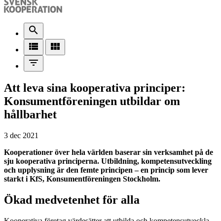
search
view_list
view_module
filter_list
Att leva sina kooperativa principer:
Konsumentföreningen utbildar om
hållbarhet
3 dec 2021
Kooperationer över hela världen baserar sin verksamhet på de
sju kooperativa principerna. Utbildning, kompetensutveckling
och upplysning är den femte principen – en princip som lever
starkt i KfS, Konsumentföreningen Stockholm.
Ökad medvetenhet för alla
Kooperativa företag värdesätter att utbilda och kompetensutveckla