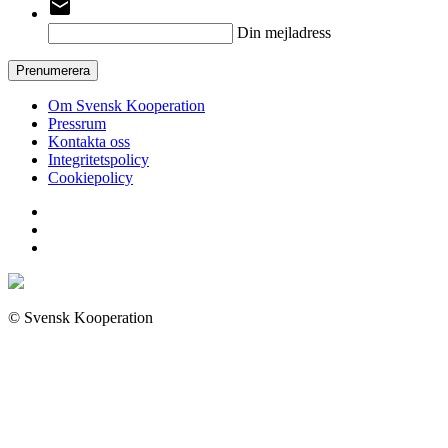
email
Din mejladress
Prenumerera
Om Svensk Kooperation
Pressrum
Kontakta oss
Integritetspolicy
Cookiepolicy
© Svensk Kooperation