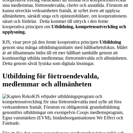
sina medlemmar, förtroendevalda, chefer och anställda. Förutom att
kunna utveckla verksamheten framåt, är syftet även att upplysa
allmänheten, särskilt unga och opinionsbildare, om kooperationens
särart och fördelar. Detta kommer till uttryck i den femte
kooperativa principen om
Utbildning, kompetensutveckling och
upplysning.
KfS, visar prov på den femte kooperativa principen
Utbildning
genom sina många utbildningsinitiativ med hållbarhetsfokus. Målet
är att tillsammans bidra till ett mer hållbart samhälle genom att
kontinuerligt utbilda medlemmar, förtroendevalda och allmänheten.
Detta genom såväl fysiska som digitala lösningar.
Utbildning för förtroendevalda,
medlemmar och allmänheten
KfS erbjuder utbildningsprogram och
kompetensutveckling för sina förtroendevalda med syfte att föra
verksamheten framåt. Förutom en obligatorisk grundutbildning
genomförs utbildningar om exempelvis Coops medlemsprogram,
Egna varumärken (EVM), biståndsorganisationen We Effect och
Fairtrade.