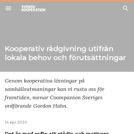
menu
search
Kooperativ rådgivning utifrån
lokala behov och förutsättningar
Genom kooperativa lösningar på
samhällsutmaningar kan vi rusta oss för
framtiden, menar Coompanion Sveriges
ordförande Gordon Hahn.
14 apr 2020
Det är med syfte att stödja och motivera