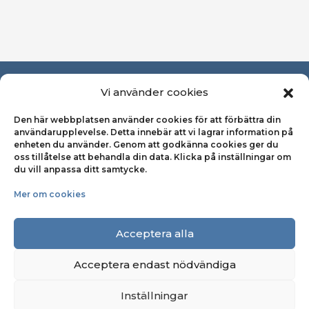
Om Svensk Kooperation
Vi använder cookies
Den här webbplatsen använder cookies för att förbättra din
Pressrum
användarupplevelse. Detta innebär att vi lagrar information på
enheten du använder. Genom att godkänna cookies ger du
Kontakta oss
oss tillåtelse att behandla din data. Klicka på inställningar om
du vill anpassa ditt samtycke.
Integritetspolicy
Mer om cookies
Cookiepolicy
Acceptera alla
Acceptera endast nödvändiga
Inställningar