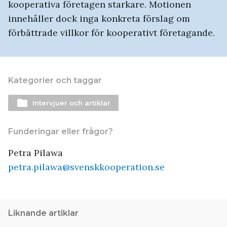
kooperativa företagen starkare. Motionen
innehåller dock inga konkreta förslag om
förbättrade villkor för kooperativt företagande.
Kategorier och taggar
folder
Intervjuer och artiklar
Funderingar eller frågor?
Petra Pilawa
petra.pilawa@svenskkooperation.se
Liknande artiklar