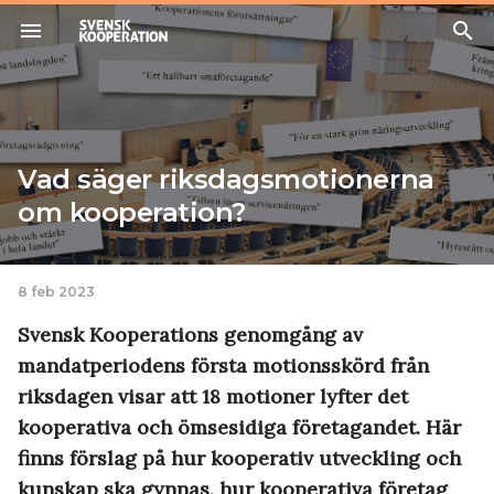
menu
search
Vad säger riksdagsmotionerna
om kooperation?
8 feb 2023
Svensk Kooperations genomgång av
mandatperiodens första motionsskörd från
riksdagen visar att 18 motioner lyfter det
kooperativa och ömsesidiga företagandet. Här
finns förslag på hur kooperativ utveckling och
kunskap ska gynnas, hur kooperativa företag