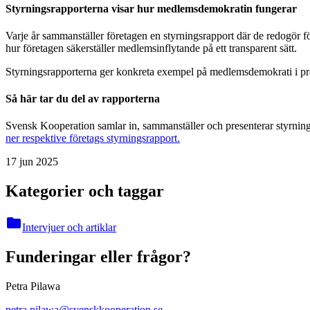
Styrningsrapporterna visar hur medlemsdemokratin fungerar
Varje år sammanställer företagen en styrningsrapport där de redogö
hur företagen säkerställer medlemsinflytande på ett transparent sätt.
Styrningsrapporterna ger konkreta exempel på medlemsdemokrati i pra
Så här tar du del av rapporterna
Svensk Kooperation samlar in, sammanställer och presenterar styrning
ner respektive företags styrningsrapport.
17 jun 2025
Kategorier och taggar
folder
Intervjuer och artiklar
Funderingar eller frågor?
Petra Pilawa
petra.pilawa@svenskkooperation.se