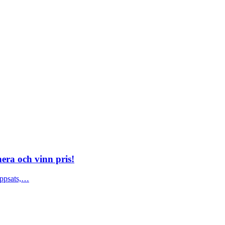
era och vinn pris!
 uppsats,…