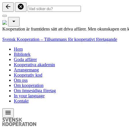
arrow_back
cancel
arrow_drop_down
Kooperation är framtidens sätt att driva affärer. Men okunskapen om k
Svensk Kooperation – Tillsammans för kooperativt företagande
Hem
Bibliotek
Goda affärer
Kooperativa akademin
Arrangemang
Kooperativ kod
Om oss
Om kooperation
Om ömsesidiga företag
In your language
Kontakt
menu