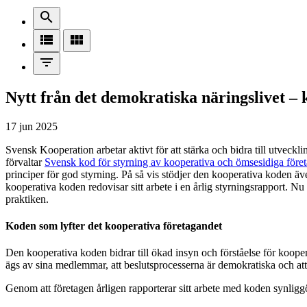
search
view_list
view_module
filter_list
Nytt från det demokratiska näringslivet –
17 jun 2025
Svensk Kooperation arbetar aktivt för att stärka och bidra till utveck
förvaltar
Svensk kod för styrning av kooperativa och ömsesidiga före
principer för god styrning. På så vis stödjer den kooperativa koden 
kooperativa koden redovisar sitt arbete i en årlig styrningsrapport. Nu
praktiken.
Koden som lyfter det kooperativa företagandet
Den kooperativa koden bidrar till ökad insyn och förståelse för koop
ägs av sina medlemmar, att beslutsprocesserna är demokratiska och att
Genom att företagen årligen rapporterar sitt arbete med koden synligg