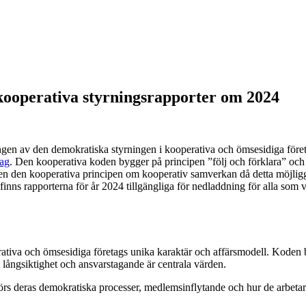
 kooperativa styrningsrapporter om 2024
lingen av den demokratiska styrningen i kooperativa och ömsesidiga föret
tag
. Den kooperativa koden bygger på principen ”följ och förklara” och 
även den kooperativa principen om kooperativ samverkan då detta möjlig
 finns rapporterna för år 2024 tillgängliga för nedladdning för alla som
erativa och ömsesidiga företags unika karaktär och affärsmodell. Koden
 långsiktighet och ansvarstagande är centrala värden.
örs deras demokratiska processer, medlemsinflytande och hur de arbetar