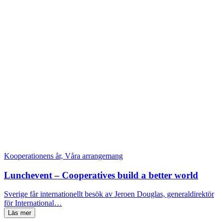
Kooperationens år, Våra arrangemang
Lunchevent – Cooperatives build a better world
Sverige får internationellt besök av Jeroen Douglas, generaldirektör
för International…
Läs mer