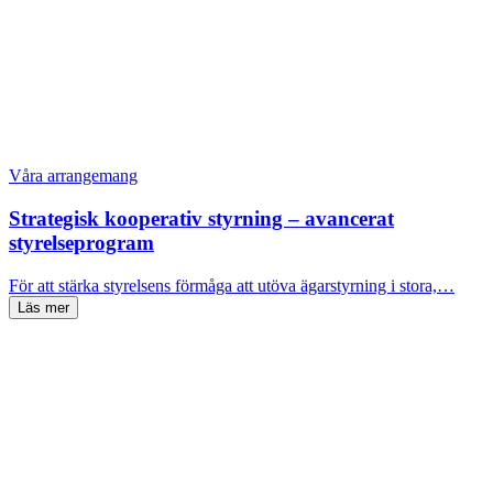
Våra arrangemang
Strategisk kooperativ styrning – avancerat
styrelseprogram
För att stärka styrelsens förmåga att utöva ägarstyrning i stora,…
Läs mer