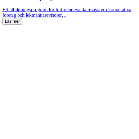
Ett utbildningsprogram för förtroendevalda revisorer i kooperativa
företag och lekmannarevisorer…
Läs mer