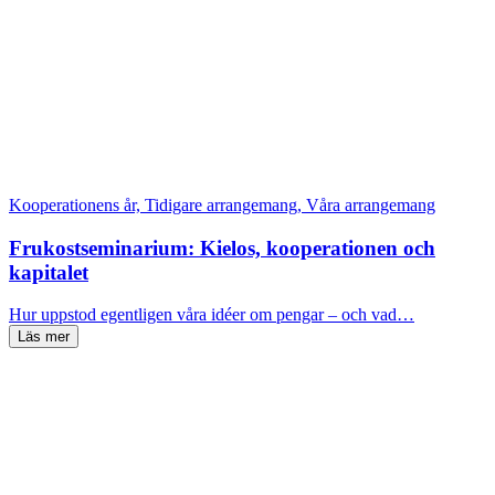
Kooperationens år, Tidigare arrangemang, Våra arrangemang
Frukostseminarium: Kielos, kooperationen och
kapitalet
Hur uppstod egentligen våra idéer om pengar – och vad…
Läs mer