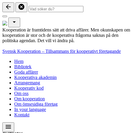
arrow_back
cancel
arrow_drop_down
Kooperation är framtidens sätt att driva affärer. Men okunskapen om
kooperation är stor och de kooperativa frågorna saknas på den
politiska agendan. Det vill vi ändra på.
Svensk Kooperation – Tillsammans för kooperativt företagande
Hem
Bibliotek
Goda affärer
Kooperativa akademin
Arrangemang
Kooperativ kod
Om oss
Om kooperation
Om ömsesidiga företag
In your language
Kontakt
menu