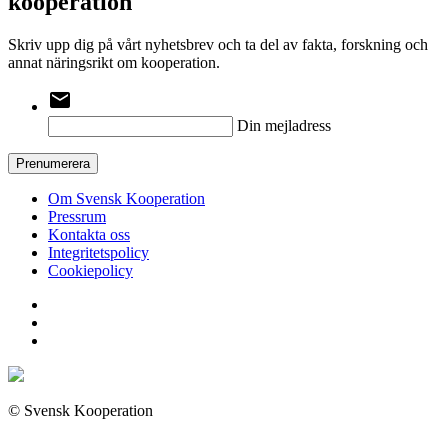
kooperation
Skriv upp dig på vårt nyhetsbrev och ta del av fakta, forskning och
annat näringsrikt om kooperation.
email
Din mejladress
Prenumerera
Om Svensk Kooperation
Pressrum
Kontakta oss
Integritetspolicy
Cookiepolicy
© Svensk Kooperation