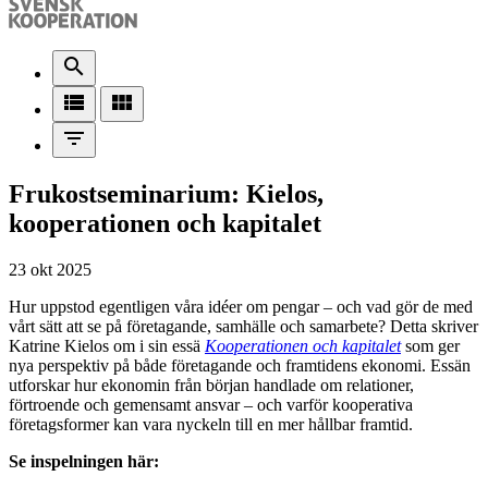
search
view_list
view_module
filter_list
Frukostseminarium: Kielos,
kooperationen och kapitalet
23 okt 2025
Hur uppstod egentligen våra idéer om pengar – och vad gör de med
vårt sätt att se på företagande, samhälle och samarbete? Detta skriver
Katrine Kielos om i sin essä
Kooperationen och kapitalet
som ger
nya perspektiv på både företagande och framtidens ekonomi. Essän
utforskar hur ekonomin från början handlade om relationer,
förtroende och gemensamt ansvar – och varför kooperativa
företagsformer kan vara nyckeln till en mer hållbar framtid.
Se inspelningen här: