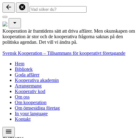
arrow_back
cancel
arrow_drop_down
Kooperation är framtidens sätt att driva affärer. Men okunskapen om
kooperation är stor och de kooperativa frågorna saknas på den
politiska agendan. Det vill vi ändra på.
Svensk Kooperation – Tillsammans för kooperativt företagande
Hem
Bibliotek
Goda affärer
Kooperativa akademin
Arrangemang
Kooperativ kod
Om oss
Om kooperation
Om ömsesidiga företag
In your language
Kontakt
menu