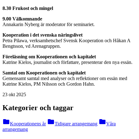
8.30 Frukost och mingel
9.00 Välkomnande
Annakarin Nyberg är moderator för seminariet.
Kooperation i det svenska näringslivet
Petra Pilawa, verksamhetschef Svensk Kooperation och Håkan A
Bengtsson, vd Arenagruppen.
Föreläsning om Kooperationen och kapitalet
Katrine Kielos, journalist och författare, presenterar den nya essän.
Samtal om Kooperationen och kapitalet
Gemensamt samtal med analyser och reflektioner om essän med
Katrine Kielos, PM Nilsson och Gordon Hahn.
23 okt 2025
Kategorier och taggar
folder
folder
folder
Kooperationens år
Tidigare arrangemang
Våra
arrangemang