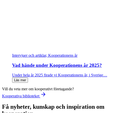
Intervjuer och artiklar, Kooperationens år
Vad hände under Kooperationens år 2025?
Under hela år 2025 firade vi Kooperationens år, i Sverige…
Läs mer
Vill du veta mer om kooperativt företagande?
arrow_forward
Kooperativa biblioteket
Få nyheter, kunskap och inspiration om