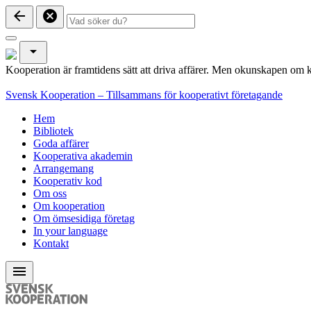
arrow_back
cancel
arrow_drop_down
Kooperation är framtidens sätt att driva affärer. Men okunskapen om k
Svensk Kooperation – Tillsammans för kooperativt företagande
Hem
Bibliotek
Goda affärer
Kooperativa akademin
Arrangemang
Kooperativ kod
Om oss
Om kooperation
Om ömsesidiga företag
In your language
Kontakt
menu