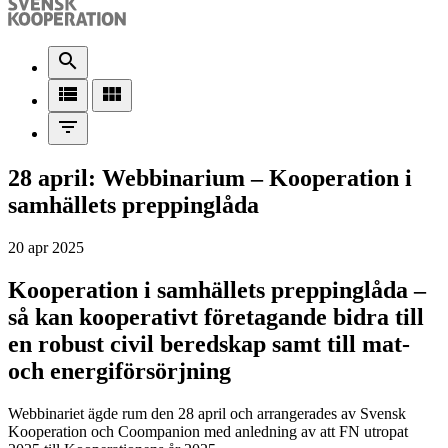
search
view_list
view_module
filter_list
28 april: Webbinarium – Kooperation i
samhällets preppinglåda
20 apr 2025
Kooperation i samhällets preppinglåda –
så kan kooperativt företagande bidra till
en robust civil beredskap samt till mat-
och energiförsörjning
Webbinariet ägde rum den 28 april och arrangerades av Svensk
Kooperation och Coompanion med anledning av att FN utropat