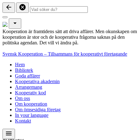
arrow_back
cancel
arrow_drop_down
Kooperation är framtidens sätt att driva affärer. Men okunskapen om
kooperation är stor och de kooperativa frågorna saknas på den
politiska agendan. Det vill vi ändra på.
Svensk Kooperation – Tillsammans för kooperativt företagande
Hem
Bibliotek
Goda affärer
Kooperativa akademin
Arrangemang
Kooperativ kod
Om oss
Om kooperation
Om ömsesidiga företag
In your language
Kontakt
menu