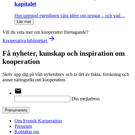
kapitalet
Hur uppstod egentligen våra idéer om pengar – och vad…
Läs mer
Vill du veta mer om kooperativt företagande?
arrow_forward
Kooperativa biblioteket
Få nyheter, kunskap och inspiration om
kooperation
Skriv upp dig på vårt nyhetsbrev och ta del av fakta, forskning och
annat näringsrikt om kooperation.
email
Din mejladress
Prenumerera
Om Svensk Kooperation
Pressrum
Kontakta oss