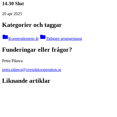
14.30 Slut
20 apr 2025
Kategorier och taggar
folder
folder
Kooperationens år
Tidigare arrangemang
Funderingar eller frågor?
Petra Pilawa
petra.pilawa@svenskkooperation.se
Liknande artiklar