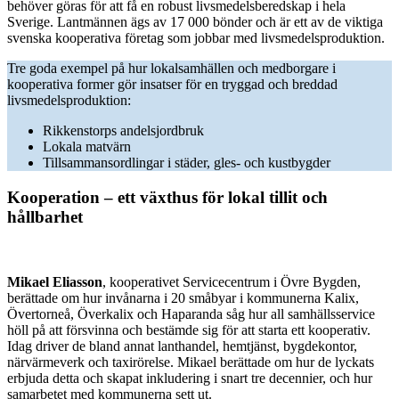
behöver göras för att få en robust livsmedelsberedskap i hela
Sverige. Lantmännen ägs av 17 000 bönder och är ett av de viktiga
svenska kooperativa företag som jobbar med livsmedelsproduktion.
Tre goda exempel på hur lokalsamhällen och medborgare i
kooperativa former gör insatser för en tryggad och breddad
livsmedelsproduktion:
Rikkenstorps andelsjordbruk
Lokala matvärn
Tillsammansordlingar i städer, gles- och kustbygder
Kooperation – ett växthus för lokal tillit och
hållbarhet
Mikael Eliasson
, kooperativet Servicecentrum i Övre Bygden,
berättade om hur invånarna i 20 småbyar i kommunerna Kalix,
Övertorneå, Överkalix och Haparanda såg hur all samhällsservice
höll på att försvinna och bestämde sig för att starta ett kooperativ.
Idag driver de bland annat lanthandel, hemtjänst, bygdekontor,
närvärmeverk och taxirörelse. Mikael berättade om hur de lyckats
erbjuda detta och skapat inkludering i snart tre decennier, och hur
samarbetet med kommunerna sett ut.