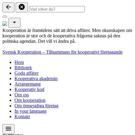
arrow_back
cancel
arrow_drop_down
Kooperation är framtidens sätt att driva affärer. Men okunskapen om
kooperation är stor och de kooperativa frågorna saknas på den
politiska agendan. Det vill vi ändra på.
Svensk Kooperation – Tillsammans för kooperativt företagande
Hem
Bibliotek
Goda affärer
Kooperativa akademin
Arrangemang
Kooperativ kod
Om oss
Om kooperation
Om ömsesidiga företag
In your language
Kontakt
menu