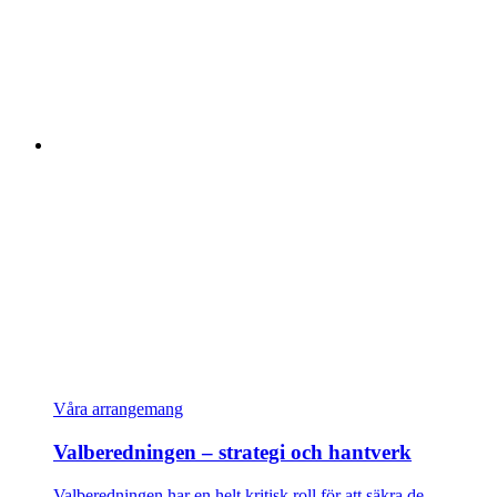
Våra arrangemang
Valberedningen – strategi och hantverk
Valberedningen har en helt kritisk roll för att säkra de…