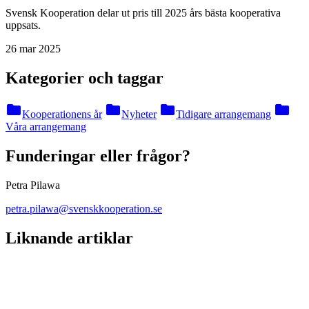
Svensk Kooperation delar ut pris till 2025 års bästa kooperativa
uppsats.
26 mar 2025
Kategorier och taggar
folder
folder
folder
folder
Kooperationens år
Nyheter
Tidigare arrangemang
Våra arrangemang
Funderingar eller frågor?
Petra Pilawa
petra.pilawa@svenskkooperation.se
Liknande artiklar