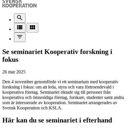
search
view_list
view_module
filter_list
Se seminariet Kooperativ forskning i
fokus
26 mar 2025
Den 4 november genomförde vi ett seminarium med kooperativ
forskning i fokus: om att leda, styra och vara förtroendevald i
kooperativa företag. Seminariet riktade sig till personer från
kooperativa och ömsesidiga företag, forskare, studenter samt andra
som är intresserade av kooperation. Seminariet arrangerades av
Svensk Kooperation och KSLA.
Här kan du se seminariet i efterhand