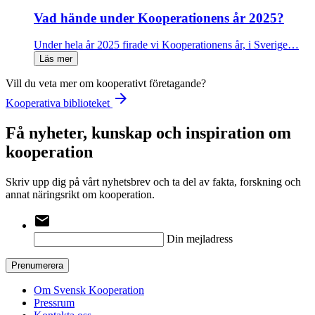
Vad hände under Kooperationens år 2025?
Under hela år 2025 firade vi Kooperationens år, i Sverige…
Läs mer
Vill du veta mer om kooperativt företagande?
arrow_forward
Kooperativa biblioteket
Få nyheter, kunskap och inspiration om
kooperation
Skriv upp dig på vårt nyhetsbrev och ta del av fakta, forskning och
annat näringsrikt om kooperation.
email
Din mejladress
Prenumerera
Om Svensk Kooperation
Pressrum