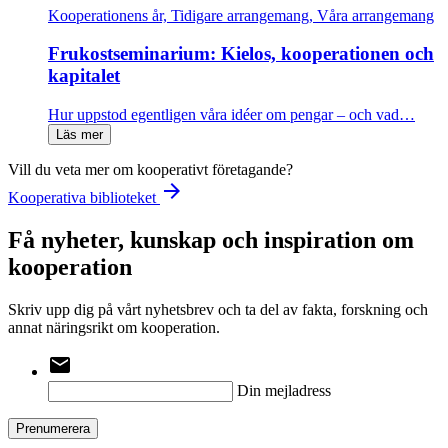
Kooperationens år, Tidigare arrangemang, Våra arrangemang
Frukostseminarium: Kielos, kooperationen och
kapitalet
Hur uppstod egentligen våra idéer om pengar – och vad…
Läs mer
Vill du veta mer om kooperativt företagande?
arrow_forward
Kooperativa biblioteket
Få nyheter, kunskap och inspiration om
kooperation
Skriv upp dig på vårt nyhetsbrev och ta del av fakta, forskning och
annat näringsrikt om kooperation.
email
Din mejladress
Prenumerera