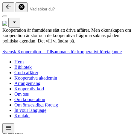
arrow_back
cancel
arrow_drop_down
Kooperation är framtidens sätt att driva affärer. Men okunskapen om
kooperation är stor och de kooperativa frågorna saknas på den
politiska agendan. Det vill vi ändra på.
Svensk Kooperation – Tillsammans för kooperativt företagande
Hem
Bibliotek
Goda affärer
Kooperativa akademin
Arrangemang
Kooperativ kod
Om oss
Om kooperation
Om ömsesidiga företag
In your language
Kontakt
menu