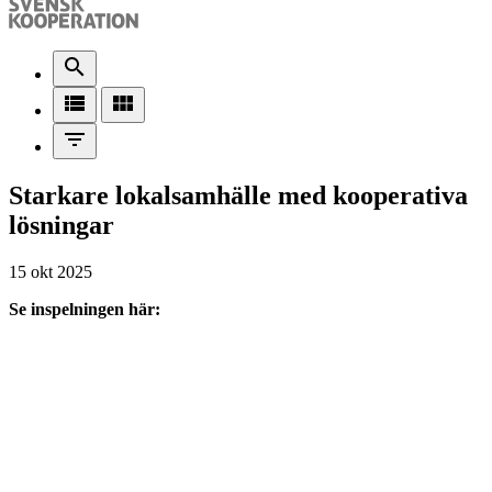
search
view_list
view_module
filter_list
Starkare lokalsamhälle med kooperativa
lösningar
15 okt 2025
Se inspelningen här: