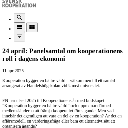
search
view_list
view_module
filter_list
24 april: Panelsamtal om kooperationens
roll i dagens ekonomi
11 apr 2025
Kooperation bygger en bättre värld – välkommen till ett samtal
arrangerat av Handelshögskolan vid Umeå universitet.
FN har utsett 2025 till Kooperationens år med budskapet
”Kooperation bygger en bättre värld” och uppmanar därmed
medlemsländerna att främja kooperativt företagande. Men vad
innebär det egentligen att vara en del av en kooperation? Är det en
affärsmodell, en värderingsfråga eller bara ett alternativt sätt att
organisera ägande?