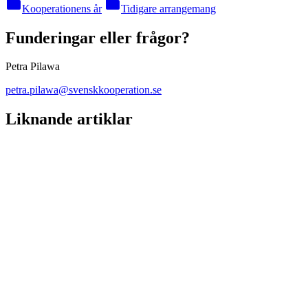
folder
folder
Kooperationens år
Tidigare arrangemang
Funderingar eller frågor?
Petra Pilawa
petra.pilawa@svenskkooperation.se
Liknande artiklar