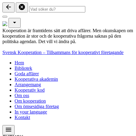
arrow_back
cancel
arrow_drop_down
Kooperation är framtidens sätt att driva affärer. Men okunskapen om
kooperation är stor och de kooperativa frågorna saknas på den
politiska agendan. Det vill vi ändra på.
Svensk Kooperation – Tillsammans för kooperativt företagande
Hem
Bibliotek
Goda affärer
Kooperativa akademin
Arrangemang
Kooperativ kod
Om oss
Om kooperation
Om ömsesidiga företag
In your language
Kontakt
menu