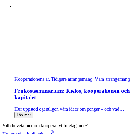
Kooperationens år, Tidigare arrangemang, Våra arrangemang
Frukostseminarium: Kielos, kooperationen och
kapitalet
Hur uppstod egentligen våra idéer om pengar – och vad…
Läs mer
Vill du veta mer om kooperativt företagande?
arrow_forward
Kooperativa biblioteket