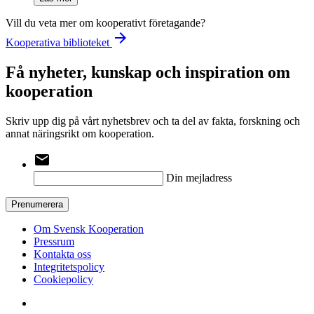
Vill du veta mer om kooperativt företagande?
arrow_forward
Kooperativa biblioteket
Få nyheter, kunskap och inspiration om
kooperation
Skriv upp dig på vårt nyhetsbrev och ta del av fakta, forskning och
annat näringsrikt om kooperation.
email
Din mejladress
Prenumerera
Om Svensk Kooperation
Pressrum
Kontakta oss
Integritetspolicy
Cookiepolicy