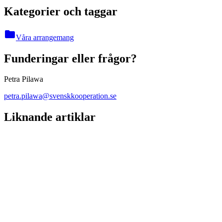
Kategorier och taggar
folder
Våra arrangemang
Funderingar eller frågor?
Petra Pilawa
petra.pilawa@svenskkooperation.se
Liknande artiklar