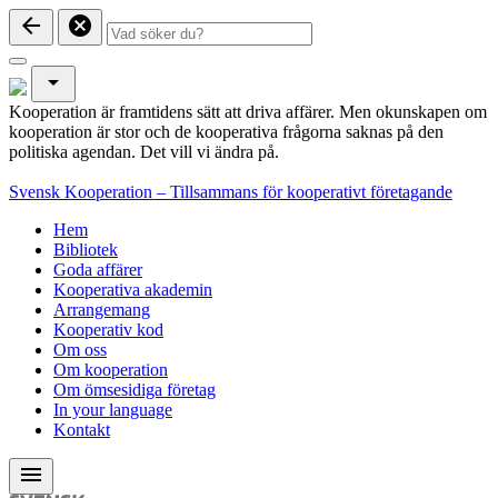
arrow_back
cancel
arrow_drop_down
Kooperation är framtidens sätt att driva affärer. Men okunskapen om
kooperation är stor och de kooperativa frågorna saknas på den
politiska agendan. Det vill vi ändra på.
Svensk Kooperation – Tillsammans för kooperativt företagande
Hem
Bibliotek
Goda affärer
Kooperativa akademin
Arrangemang
Kooperativ kod
Om oss
Om kooperation
Om ömsesidiga företag
In your language
Kontakt
menu