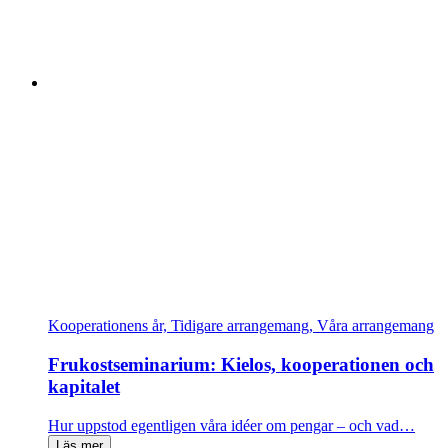
Kooperationens år, Tidigare arrangemang, Våra arrangemang
Frukostseminarium: Kielos, kooperationen och
kapitalet
Hur uppstod egentligen våra idéer om pengar – och vad…
Läs mer