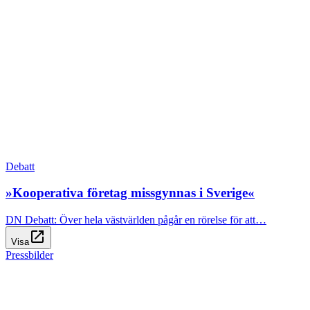
Debatt
»Kooperativa företag missgynnas i Sverige«
DN Debatt: Över hela västvärlden pågår en rörelse för att…
open_in_new
Visa
Pressbilder