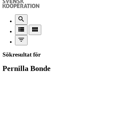
search
view_list
view_module
filter_list
Sökresultat för
Pernilla Bonde