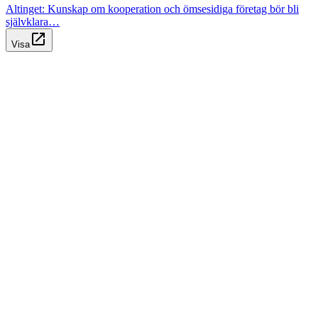
Altinget: Kunskap om kooperation och ömsesidiga företag bör bli
självklara…
open_in_new
Visa