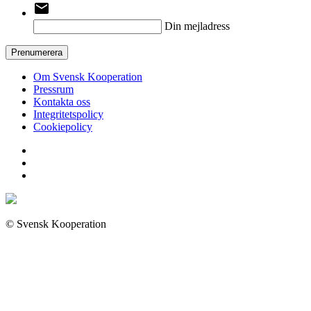
email
Din mejladress
Prenumerera
Om Svensk Kooperation
Pressrum
Kontakta oss
Integritetspolicy
Cookiepolicy
© Svensk Kooperation