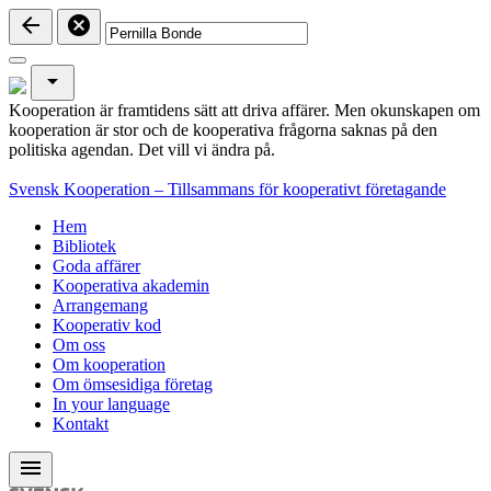
arrow_back
cancel
arrow_drop_down
Kooperation är framtidens sätt att driva affärer. Men okunskapen om
kooperation är stor och de kooperativa frågorna saknas på den
politiska agendan. Det vill vi ändra på.
Svensk Kooperation – Tillsammans för kooperativt företagande
Hem
Bibliotek
Goda affärer
Kooperativa akademin
Arrangemang
Kooperativ kod
Om oss
Om kooperation
Om ömsesidiga företag
In your language
Kontakt
menu