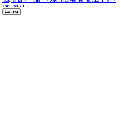
Idag träffade statsminister Stefan Löfven femton vd:ar från det
kooperativa…
Läs mer