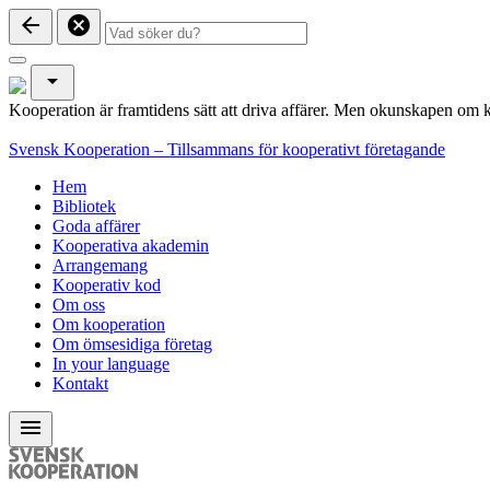
arrow_back
cancel
arrow_drop_down
Kooperation är framtidens sätt att driva affärer. Men okunskapen om k
Svensk Kooperation – Tillsammans för kooperativt företagande
Hem
Bibliotek
Goda affärer
Kooperativa akademin
Arrangemang
Kooperativ kod
Om oss
Om kooperation
Om ömsesidiga företag
In your language
Kontakt
menu