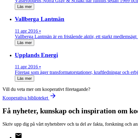
Västerbottens Norra Gräv & Schakt har funnits sedan 1969 oc
Läs mer
Vallberga Lantmän
11 apr 2016 •
Vallberga Lantmän är en fristående aktör, ett starkt medlemsäg
Läs mer
Upplands Energi
11 apr 2016 •
Företag som äger transformatorstationer, kraftledningar och er
Läs mer
Vill du veta mer om kooperativt företagande?
arrow_forward
Kooperativa biblioteket
Få nyheter, kunskap och inspiration om ko
Skriv upp dig på vårt nyhetsbrev och ta del av fakta, forskning och a
email