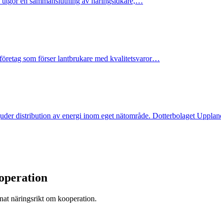
h utgör en sammanslutning av näringsidkare,…
t företag som förser lantbrukare med kvalitetsvaror…
bjuder distribution av energi inom eget nätområde. Dotterbolaget Uppl
operation
nnat näringsrikt om kooperation.