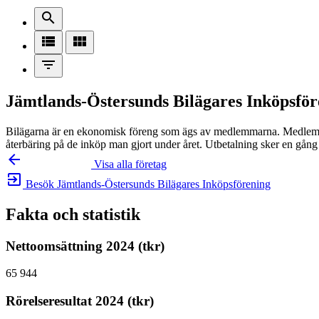
search
view_list
view_module
filter_list
Jämtlands-Östersunds Bilägares Inköpsför
Bilägarna är en ekonomisk föreng som ägs av medlemmarna. Medlem b
återbäring på de inköp man gjort under året. Utbetalning sker en gång 
arrow_backward
Visa alla företag
exit_to_app
Besök Jämtlands-Östersunds Bilägares Inköpsförening
Fakta och statistik
Nettoomsättning 2024 (tkr)
65 944
Rörelseresultat 2024 (tkr)