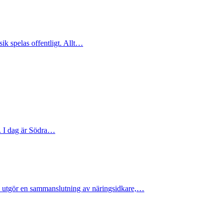
sik spelas offentligt. Allt…
s. I dag är Södra…
h utgör en sammanslutning av näringsidkare,…