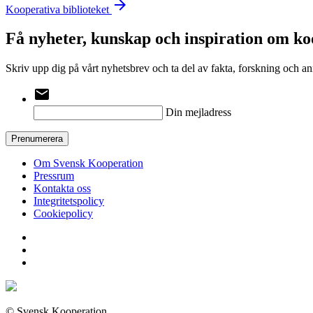
arrow_forward
Kooperativa biblioteket
Få nyheter, kunskap och inspiration om ko
Skriv upp dig på vårt nyhetsbrev och ta del av fakta, forskning och a
email
Din mejladress
Prenumerera
Om Svensk Kooperation
Pressrum
Kontakta oss
Integritetspolicy
Cookiepolicy
© Svensk Kooperation