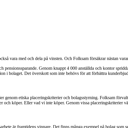
a också vara med och dela på vinsten. Och Folksam försäkrar nästan var
och pensionssparande. Genom knappt 4 000 anställda och kontor spridd
sion i bolaget. Det överskott som inte behövs för att förbättra kunderbjud
 genom etiska placeringskriterier och bolagsstyrning. Folksam förvaltar 
ger och köper. Eller vad vi inte köper. Genom vissa placeringskriterier väl
arbete är framtidens vinnare. Det finns många exempel på bolag som sett