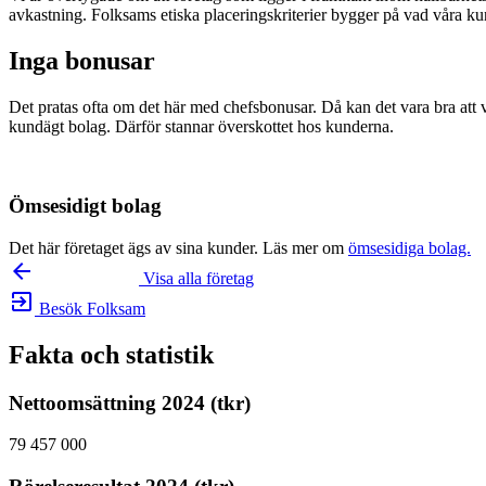
avkastning. Folksams etiska placeringskriterier bygger på vad våra kunde
Inga bonusar
Det pratas ofta om det här med chefsbonusar. Då kan det vara bra att v
kundägt bolag. Därför stannar överskottet hos kunderna.
Ömsesidigt bolag
Det här företaget ägs av sina kunder. Läs mer om
ömsesidiga bolag.
arrow_backward
Visa alla företag
exit_to_app
Besök Folksam
Fakta och statistik
Nettoomsättning 2024 (tkr)
79 457 000