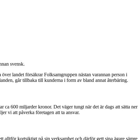
annan svensk.
a över landet försäkrar Folksamgruppen nästan varannan person i
anden, går tillbaka till kunderna i form av bland annat återbäring.
ca 600 miljarder kronor. Det väger tungt när det är dags att sätta ner
jer vi att påverka företagen att ta ansvar.
 alltför kortsiktigt på sin verksamhet och därför gett sina ägare sämre