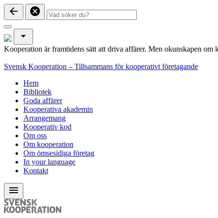
arrow_back
cancel
arrow_drop_down
Kooperation är framtidens sätt att driva affärer. Men okunskapen om k
Svensk Kooperation – Tillsammans för kooperativt företagande
Hem
Bibliotek
Goda affärer
Kooperativa akademin
Arrangemang
Kooperativ kod
Om oss
Om kooperation
Om ömsesidiga företag
In your language
Kontakt
menu