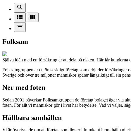
search
view_list
view_module
filter_list
Folksam
Själva idén med en försäkring är att dela på risken. Här får kundern
Folksamgruppen är ett ömsesidigt företag som erbjuder försäkringar 
Sverige och över tre miljoner människor sparar långsiktigt till sin pen
Ner med foten
Sedan 2001 påverkar Folksamgruppen de företag bolaget äger via aktier
foten. För allt vi människor gör i livet har betydelse. Vad vi väljer, sä
Hållbara samhällen
Vi är övertygade om att företag som ligger i framkant inom hållbarhets