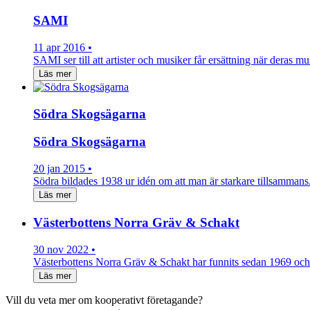
SAMI
11 apr 2016 •
SAMI ser till att artister och musiker får ersättning när deras mu
Läs mer
Södra Skogsägarna
Södra Skogsägarna
20 jan 2015 •
Södra bildades 1938 ur idén om att man är starkare tillsamman
Läs mer
Västerbottens Norra Gräv & Schakt
30 nov 2022 •
Västerbottens Norra Gräv & Schakt har funnits sedan 1969 oc
Läs mer
Vill du veta mer om kooperativt företagande?