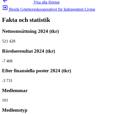
arrow_backward
Visa alla företag
exit_to_app
Besök Göteborgskooperativet för Independent Living
Fakta och statistik
Nettoomsättning 2024 (tkr)
521 428
Rörelseresultat 2024 (tkr)
-7 468
Efter finansiella poster 2024 (tkr)
-3 731
Medlemmar
101
Medlemstyp