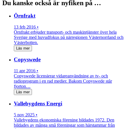
Du kanske också är nyfiken på …
Örnfrakt
13 feb 2016 •
Örnfrakt erbjuder transport- och maskintjänster över hela
Sverige med huvudfokus på närregionen Västernorrland och
Västerbotten.
Läs mer
Copyswede
11 apr 2016 •
Copyswede licensierar vidareanvändning av tv- och
radioprogram i en rad medier. Bakom Copyswede står
fjorton…
Läs mer
Vallebygdens Energi
5 nov 2025 •
Vallebygdens ekonomiska förening bildades 1972. Den
bildades av många små föreningar som härstammar från