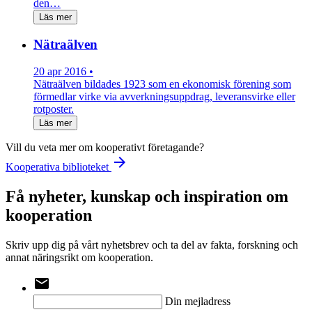
den…
Läs mer
Nätraälven
20 apr 2016 •
Nätraälven bildades 1923 som en ekonomisk förening som
förmedlar virke via avverkningsuppdrag, leveransvirke eller
rotposter.
Läs mer
Vill du veta mer om kooperativt företagande?
arrow_forward
Kooperativa biblioteket
Få nyheter, kunskap och inspiration om
kooperation
Skriv upp dig på vårt nyhetsbrev och ta del av fakta, forskning och
annat näringsrikt om kooperation.
email
Din mejladress