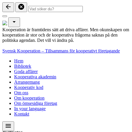
arrow_back
cancel
arrow_drop_down
Kooperation är framtidens sätt att driva affärer. Men okunskapen om
kooperation är stor och de kooperativa frågorna saknas på den
politiska agendan. Det vill vi ändra på.
Svensk Kooperation – Tillsammans för kooperativt företagande
Hem
Bibliotek
Goda affärer
Kooperativa akademin
Arrangemang
Kooperativ kod
Om oss
Om kooperation
Om ömsesidiga företag
In your language
Kontakt
menu