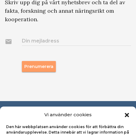
Skriv upp dig på vårt nyhetsbrev och ta del av
fakta, forskning och annat näringsrikt om
kooperation.
email
Din mejladress
Prenumerera
Om Svensk Kooperation
Vi använder cookies
Den här webbplatsen använder cookies för att förbättra din
Pressrum
användarupplevelse. Detta innebär att vi lagrar information på