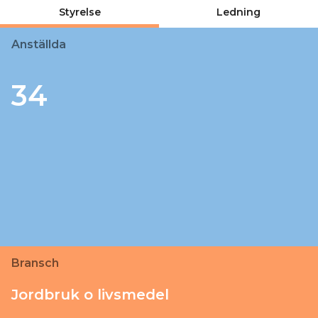
Styrelse
Ledning
Anställda
34
Bransch
Jordbruk o livsmedel