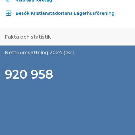
exit_to_app
Besök Kristianstadortens Lagerhusförening
Fakta och statistik
Nettoomsättning 2024 (tkr)
920 958