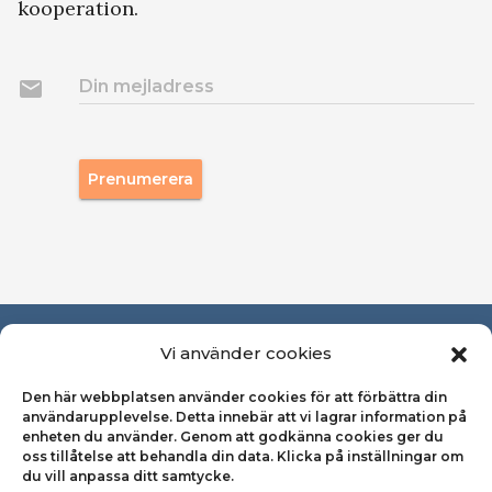
kooperation.
email
Din mejladress
Prenumerera
Om Svensk Kooperation
Vi använder cookies
Den här webbplatsen använder cookies för att förbättra din
Pressrum
användarupplevelse. Detta innebär att vi lagrar information på
enheten du använder. Genom att godkänna cookies ger du
Kontakta oss
oss tillåtelse att behandla din data. Klicka på inställningar om
du vill anpassa ditt samtycke.