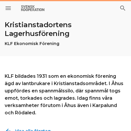
menu
search
Kristianstadortens
Lagerhusförening
KLF Ekonomisk Förening
KLF bildades 1931 som en ekonomisk förening
ägd av lantbrukare i Kristianstadsområdet. I Åhus
uppfördes en spannmålssilo, där spannmål togs
emot, torkades och lagrades. Idag finns våra
verksamheter förutom i Åhus även i Karpalund
och Rödaled.
arrow_backward
Visa alla företag