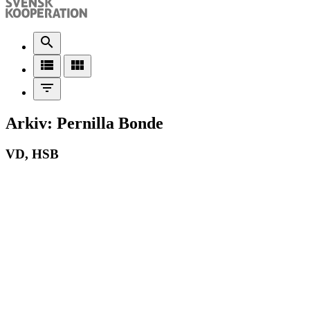
search
view_list
view_module
filter_list
Arkiv: Pernilla Bonde
VD, HSB