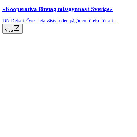
»Kooperativa företag missgynnas i Sverige«
DN Debatt: Över hela västvärlden pågår en rörelse för att…
open_in_new
Visa