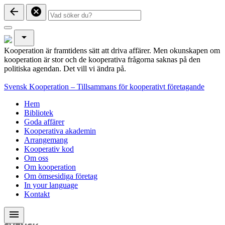
arrow_back
cancel
arrow_drop_down
Kooperation är framtidens sätt att driva affärer. Men okunskapen om
kooperation är stor och de kooperativa frågorna saknas på den
politiska agendan. Det vill vi ändra på.
Svensk Kooperation – Tillsammans för kooperativt företagande
Hem
Bibliotek
Goda affärer
Kooperativa akademin
Arrangemang
Kooperativ kod
Om oss
Om kooperation
Om ömsesidiga företag
In your language
Kontakt
menu