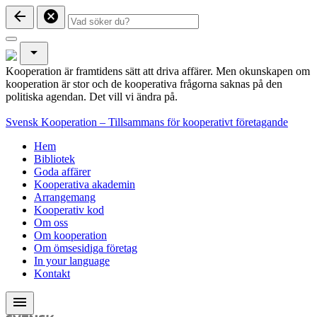
arrow_back
cancel
arrow_drop_down
Kooperation är framtidens sätt att driva affärer. Men okunskapen om
kooperation är stor och de kooperativa frågorna saknas på den
politiska agendan. Det vill vi ändra på.
Svensk Kooperation – Tillsammans för kooperativt företagande
Hem
Bibliotek
Goda affärer
Kooperativa akademin
Arrangemang
Kooperativ kod
Om oss
Om kooperation
Om ömsesidiga företag
In your language
Kontakt
menu