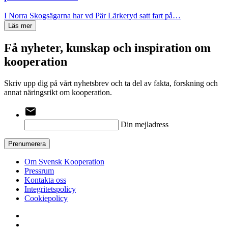
I Norra Skogsägarna har vd Pär Lärkeryd satt fart på…
Läs mer
Få nyheter, kunskap och inspiration om
kooperation
Skriv upp dig på vårt nyhetsbrev och ta del av fakta, forskning och
annat näringsrikt om kooperation.
email
Din mejladress
Prenumerera
Om Svensk Kooperation
Pressrum
Kontakta oss
Integritetspolicy
Cookiepolicy