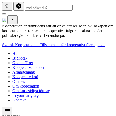
arrow_back
cancel
arrow_drop_down
Kooperation är framtidens sätt att driva affärer. Men okunskapen om
kooperation är stor och de kooperativa frågorna saknas på den
politiska agendan. Det vill vi ändra på.
Svensk Kooperation – Tillsammans för kooperativt företagande
Hem
Bibliotek
Goda affärer
Kooperativa akademin
Arrangemang
Kooperativ kod
Om oss
Om kooperation
Om ömsesidiga företag
In your language
Kontakt
menu