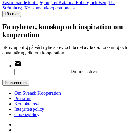
Fascinerande kartläggning av Katarina Friberg och Bengt U
Strömberg. Konsument­koopera­tionens…
Läs mer
Få nyheter, kunskap och inspiration om
kooperation
Skriv upp dig på vårt nyhetsbrev och ta del av fakta, forskning och
annat näringsrikt om kooperation.
email
Din mejladress
Prenumerera
Om Svensk Kooperation
Pressrum
Kontakta oss
Integritetspolicy
Cookiepolicy