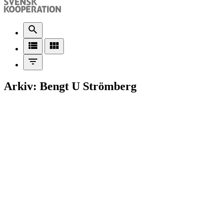
search
view_list
view_module
filter_list
Arkiv: Bengt U Strömberg