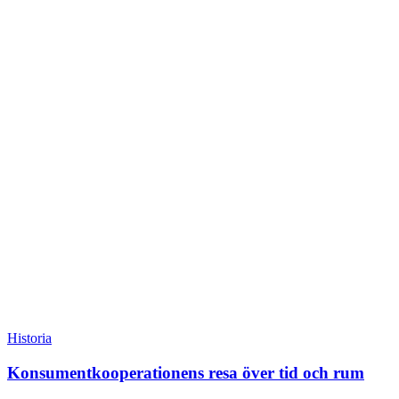
Historia
Konsument­kooperationens resa över tid och rum