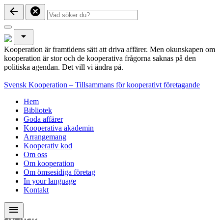
arrow_back
cancel
arrow_drop_down
Kooperation är framtidens sätt att driva affärer. Men okunskapen om
kooperation är stor och de kooperativa frågorna saknas på den
politiska agendan. Det vill vi ändra på.
Svensk Kooperation – Tillsammans för kooperativt företagande
Hem
Bibliotek
Goda affärer
Kooperativa akademin
Arrangemang
Kooperativ kod
Om oss
Om kooperation
Om ömsesidiga företag
In your language
Kontakt
menu