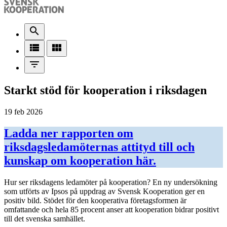
search
view_list
view_module
filter_list
Starkt stöd för kooperation i riksdagen
19 feb 2026
Ladda ner rapporten om
riksdagsledamöternas attityd till och
kunskap om kooperation här.
Hur ser riksdagens ledamöter på kooperation? En ny undersökning
som utförts av Ipsos på uppdrag av Svensk Kooperation ger en
positiv bild. Stödet för den kooperativa företagsformen är
omfattande och hela 85 procent anser att kooperation bidrar positivt
till det svenska samhället.