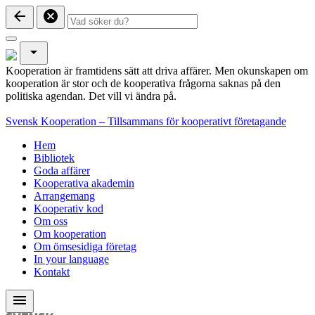
arrow_back
cancel
arrow_drop_down
Kooperation är framtidens sätt att driva affärer. Men okunskapen om
kooperation är stor och de kooperativa frågorna saknas på den
politiska agendan. Det vill vi ändra på.
Svensk Kooperation – Tillsammans för kooperativt företagande
Hem
Bibliotek
Goda affärer
Kooperativa akademin
Arrangemang
Kooperativ kod
Om oss
Om kooperation
Om ömsesidiga företag
In your language
Kontakt
menu