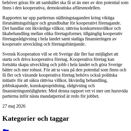
behöver göras för att samhället ska få ut än mer av den potential som
finns i den kooperativa, demokratiska affärsmodellen.
Rapporten tar upp partiernas ställningstaganden kring viktiga
förutsättningsfrågor och grundbultar för kooperativt företagande.
Det handlar om likvärdiga villkor, rättvisa konkurrensvillkor och
likabehandling mellan olika företagsformer, tillgänglig kooperativ
företagsrådgivning i hela landet samt statliga finansieringen av
kooperativ utveckling och företagsfrämjande.
Svensk Kooperation vill se ett Sverige där fler har möjlighet att
starta och driva kooperativa företag. Kooperativa företag kan
fortsätta skapa utveckling och jobb i hela landet och göra Sverige
bättre och mer robust. För att ta vara på den potential som finns och
få fler och växande kooperativa företag behövs också politiska
initiativ för att säkra rättvisa villkor, likvärdig behandling,
jobbskapande, kunskapsspridning, rådgivning och
finansieringsmöjligheter. Med denna rapport vet vi mer om huruvida
partierna inför nästa mandatperiod är redo för jobbet.
27 maj 2026
Kategorier och taggar