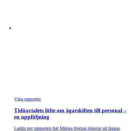
Våra rapporter
Tidöavtalets löfte om ägarskiften till personal –
en uppföljning
Ladda ner rapporten här Många företag riskerar att läggas