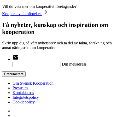
Vill du veta mer om kooperativt företagande?
arrow_forward
Kooperativa biblioteket
Få nyheter, kunskap och inspiration om
kooperation
Skriv upp dig på vårt nyhetsbrev och ta del av fakta, forskning och
annat näringsrikt om kooperation.
email
Din mejladress
Prenumerera
Om Svensk Kooperation
Pressrum
Kontakta oss
Integritetspolicy
Cookiepolicy