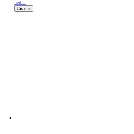
ned…
Läs mer