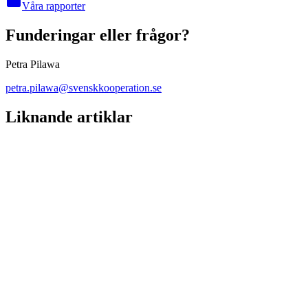
folder
Våra rapporter
Funderingar eller frågor?
Petra Pilawa
petra.pilawa@svenskkooperation.se
Liknande artiklar