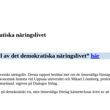
tiska näringslivet
l av det demokratiska näringslivet”
här
svenskt näringsliv. Denna rapport berättar mer om de ömsesidiga företa
ekonomisk historia vid Uppsala universitet och Mikael Lönnborg, profes
h marknad
, utgiven på Dialogos förlag.
 på demokratiskt vis, men ömsesidiga företag kännetecknas även av att 