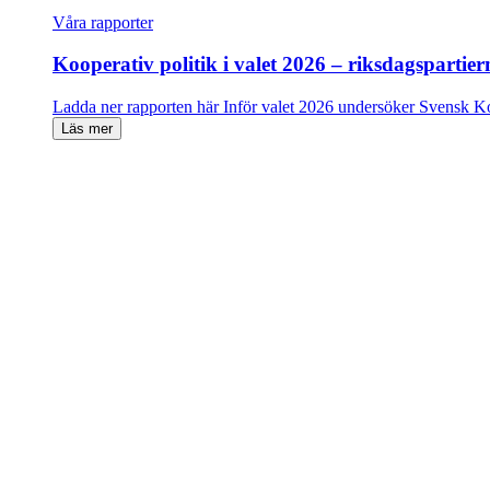
Våra rapporter
Kooperativ politik i valet 2026 – riksdagspartie
Ladda ner rapporten här Inför valet 2026 undersöker Svensk 
Läs mer