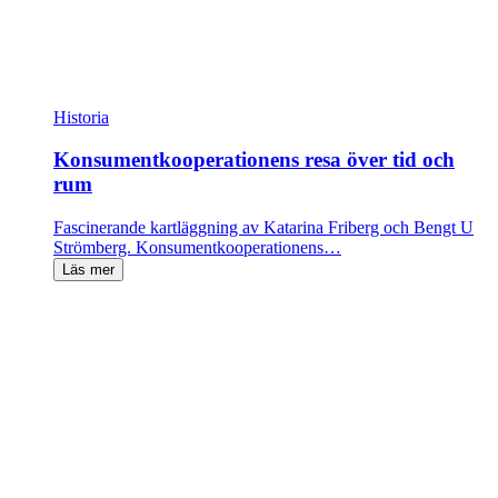
Historia
Konsument­kooperationens resa över tid och
rum
Fascinerande kartläggning av Katarina Friberg och Bengt U
Strömberg. Konsument­koopera­tionens…
Läs mer