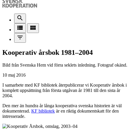
search
view_list
view_module
filter_list
Kooperativ årsbok 1981–2004
Bild från Svenska Hem vid förra seklets inledning. Fotograf okänd.
10 maj 2016
I samarbete med KF bibliotek återpublicerar vi Kooperativ årsbok i
komplett uppsättning från första utgåvan år 1981 till den sista år
2004.
Den mer än hundra år långa kooperativa svenska historien är väl
dokumenterad.
KF bibliotek
är en riktig dokumentskatt för den
intresserade.