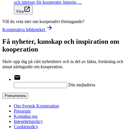
och intresse för kooperativ historia,…
open_in_new
Visa
Vill du veta mer om kooperativt företagande?
arrow_forward
Kooperativa biblioteket
Få nyheter, kunskap och inspiration om
kooperation
Skriv upp dig på vårt nyhetsbrev och ta del av fakta, forskning och
annat näringsrikt om kooperation.
email
Din mejladress
Prenumerera
Om Svensk Kooperation
Pressrum
Kontakta oss
Integritetspolicy
Cookiepolicy