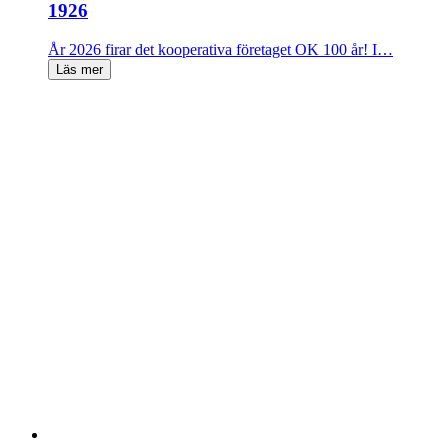
1926
År 2026 firar det kooperativa företaget OK 100 år! I…
Läs mer