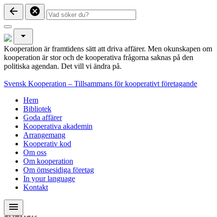
arrow_back
cancel
arrow_drop_down
Kooperation är framtidens sätt att driva affärer. Men okunskapen om
kooperation är stor och de kooperativa frågorna saknas på den
politiska agendan. Det vill vi ändra på.
Svensk Kooperation – Tillsammans för kooperativt företagande
Hem
Bibliotek
Goda affärer
Kooperativa akademin
Arrangemang
Kooperativ kod
Om oss
Om kooperation
Om ömsesidiga företag
In your language
Kontakt
menu