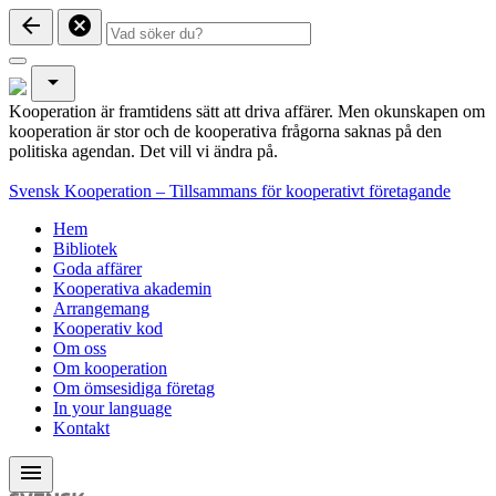
arrow_back
cancel
arrow_drop_down
Kooperation är framtidens sätt att driva affärer. Men okunskapen om
kooperation är stor och de kooperativa frågorna saknas på den
politiska agendan. Det vill vi ändra på.
Svensk Kooperation – Tillsammans för kooperativt företagande
Hem
Bibliotek
Goda affärer
Kooperativa akademin
Arrangemang
Kooperativ kod
Om oss
Om kooperation
Om ömsesidiga företag
In your language
Kontakt
menu