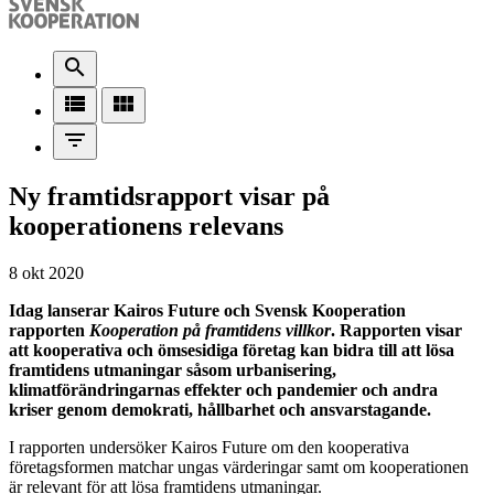
search
view_list
view_module
filter_list
Ny framtidsrapport visar på
kooperationens relevans
8 okt 2020
Idag lanserar Kairos Future och Svensk Kooperation
rapporten
Kooperation på framtidens villkor
. Rapporten visar
att kooperativa och ömsesidiga företag kan bidra till att lösa
framtidens utmaningar såsom urbanisering,
klimatförändringarnas effekter och pandemier och andra
kriser genom demokrati, hållbarhet och ansvarstagande.
I rapporten undersöker Kairos Future om den kooperativa
företagsformen matchar ungas värderingar samt om kooperationen
är relevant för att lösa framtidens utmaningar.