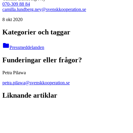
070-309 88 84
camilla.lundberg.ney@svenskkooperation.se
8 okt 2020
Kategorier och taggar
folder
Pressmeddelanden
Funderingar eller frågor?
Petra Pilawa
petra.pilawa@svenskkooperation.se
Liknande artiklar