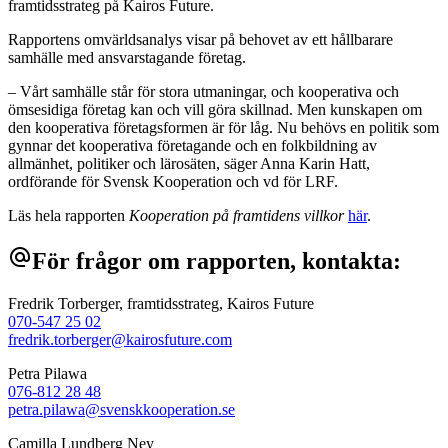
framtidsstrateg på Kairos Future.
Rapportens omvärldsanalys visar på behovet av ett hållbarare
samhälle med ansvarstagande företag.
– Vårt samhälle står för stora utmaningar, och kooperativa och
ömsesidiga företag kan och vill göra skillnad. Men kunskapen om
den kooperativa företagsformen är för låg. Nu behövs en politik som
gynnar det kooperativa företagande och en folkbildning av
allmänhet, politiker och lärosäten, säger Anna Karin Hatt,
ordförande för Svensk Kooperation och vd för LRF.
Läs hela rapporten
Kooperation på framtidens villkor
här
.
alternate_email
För frågor om rapporten, kontakta:
Fredrik Torberger, framtidsstrateg, Kairos Future
070-547 25 02
fredrik.torberger@kairosfuture.com
Petra Pilawa
076-812 28 48
petra.pilawa@svenskkooperation.se
Camilla Lundberg Ney