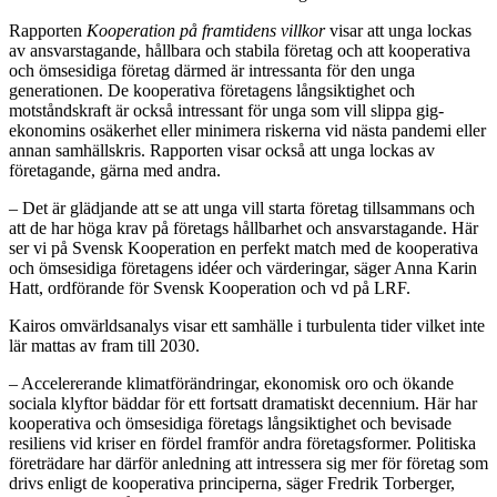
Rapporten
Kooperation på framtidens villkor
visar att unga lockas
av ansvarstagande, hållbara och stabila företag och att kooperativa
och ömsesidiga företag därmed är intressanta för den unga
generationen. De kooperativa företagens långsiktighet och
motståndskraft är också intressant för unga som vill slippa gig-
ekonomins osäkerhet eller minimera riskerna vid nästa pandemi eller
annan samhällskris. Rapporten visar också att unga lockas av
företagande, gärna med andra.
– Det är glädjande att se att unga vill starta företag tillsammans och
att de har höga krav på företags hållbarhet och ansvarstagande. Här
ser vi på Svensk Kooperation en perfekt match med de kooperativa
och ömsesidiga företagens idéer och värderingar, säger Anna Karin
Hatt, ordförande för Svensk Kooperation och vd på LRF.
Kairos omvärldsanalys visar ett samhälle i turbulenta tider vilket inte
lär mattas av fram till 2030.
– Accelererande klimatförändringar, ekonomisk oro och ökande
sociala klyftor bäddar för ett fortsatt dramatiskt decennium. Här har
kooperativa och ömsesidiga företags långsiktighet och bevisade
resiliens vid kriser en fördel framför andra företagsformer. Politiska
företrädare har därför anledning att intressera sig mer för företag som
drivs enligt de kooperativa principerna, säger Fredrik Torberger,