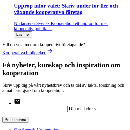
Upprop inför valet: Skriv under för fler och
växande kooperativa företag
Nu lanserar Svensk Kooperation ett upprop för mer
kooperativ politik.…
Läs mer
Vill du veta mer om kooperativt företagande?
arrow_forward
Kooperativa biblioteket
Få nyheter, kunskap och inspiration om
kooperation
Skriv upp dig på vårt nyhetsbrev och ta del av fakta, forskning och
annat näringsrikt om kooperation.
email
Din mejladress
Prenumerera
Om Svensk Kooperation