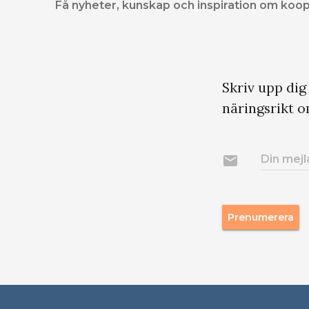
Få nyheter, kunskap och inspiration om koo
Skriv upp dig
näringsrikt 
email
Din mej
Prenumerera