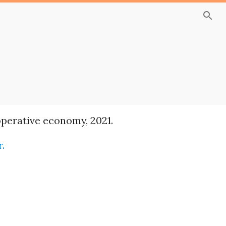
search
operative economy, 2021.
r.