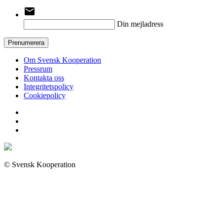
email
Din mejladress
Prenumerera
Om Svensk Kooperation
Pressrum
Kontakta oss
Integritetspolicy
Cookiepolicy
© Svensk Kooperation