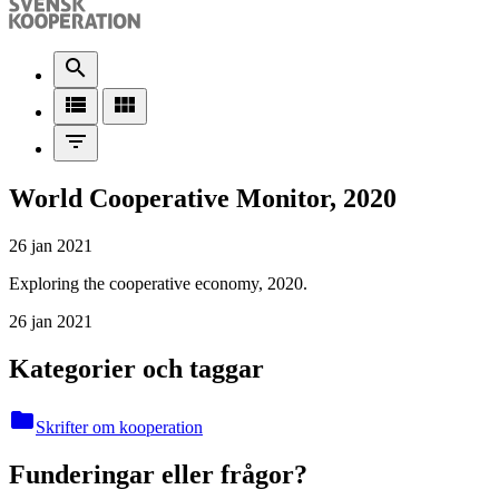
search
view_list
view_module
filter_list
World Cooperative Monitor, 2020
26 jan 2021
Exploring the cooperative economy, 2020.
26 jan 2021
Kategorier och taggar
folder
Skrifter om kooperation
Funderingar eller frågor?