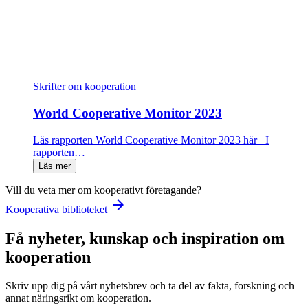
Skrifter om kooperation
World Cooperative Monitor 2023
Läs rapporten World Cooperative Monitor 2023 här I
rapporten…
Läs mer
Vill du veta mer om kooperativt företagande?
arrow_forward
Kooperativa biblioteket
Få nyheter, kunskap och inspiration om
kooperation
Skriv upp dig på vårt nyhetsbrev och ta del av fakta, forskning och
annat näringsrikt om kooperation.