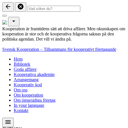
arrow_back
cancel
arrow_drop_down
Kooperation är framtidens sätt att driva affärer. Men okunskapen om
kooperation är stor och de kooperativa frågorna saknas på den
politiska agendan. Det vill vi ändra på.
Svensk Kooperation – Tillsammans för kooperativt företagande
Hem
Bibliotek
Goda affärer
Kooperativa akademin
Arrangemang
Kooperativ kod
Om oss
Om kooperation
Om ömsesidiga företag
In your language
Kontakt
menu