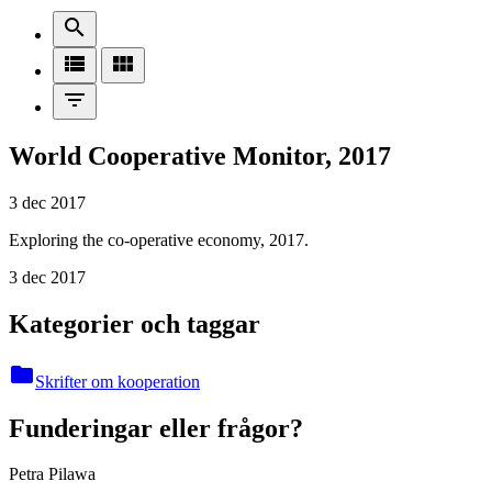
search
view_list
view_module
filter_list
World Cooperative Monitor, 2017
3 dec 2017
Exploring the co-operative economy, 2017.
3 dec 2017
Kategorier och taggar
folder
Skrifter om kooperation
Funderingar eller frågor?
Petra Pilawa