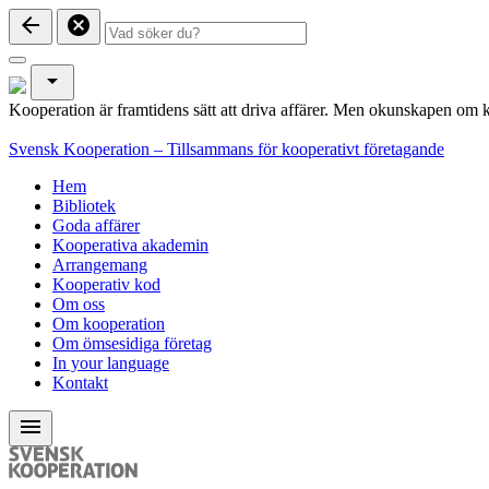
arrow_back
cancel
arrow_drop_down
Kooperation är framtidens sätt att driva affärer. Men okunskapen om k
Svensk Kooperation – Tillsammans för kooperativt företagande
Hem
Bibliotek
Goda affärer
Kooperativa akademin
Arrangemang
Kooperativ kod
Om oss
Om kooperation
Om ömsesidiga företag
In your language
Kontakt
menu