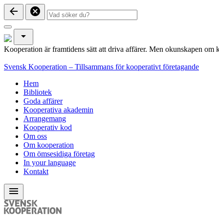
arrow_back
cancel
arrow_drop_down
Kooperation är framtidens sätt att driva affärer. Men okunskapen om k
Svensk Kooperation – Tillsammans för kooperativt företagande
Hem
Bibliotek
Goda affärer
Kooperativa akademin
Arrangemang
Kooperativ kod
Om oss
Om kooperation
Om ömsesidiga företag
In your language
Kontakt
menu