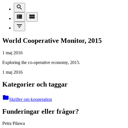
search
view_list
view_module
filter_list
World Cooperative Monitor, 2015
1 maj 2016
Exploring the co-operative economy, 2015.
1 maj 2016
Kategorier och taggar
folder
Skrifter om kooperation
Funderingar eller frågor?
Petra Pilawa