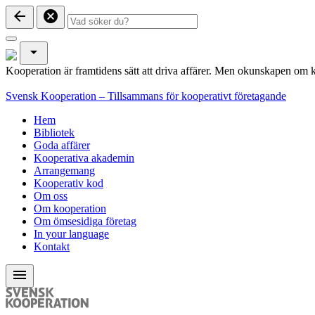
arrow_back
cancel
arrow_drop_down
Kooperation är framtidens sätt att driva affärer. Men okunskapen om k
Svensk Kooperation – Tillsammans för kooperativt företagande
Hem
Bibliotek
Goda affärer
Kooperativa akademin
Arrangemang
Kooperativ kod
Om oss
Om kooperation
Om ömsesidiga företag
In your language
Kontakt
menu