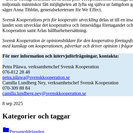
miljontals människor fått möjligheten att lyfta sig själva ur fattigdom 
säger Anna Tibblin, generalsekreterare för We Effect.
Svensk Kooperations pris för kooperativ utveckling
delas ut till en 
landet som utvecklar det kooperativa och ömsesidiga företagandet oc
Kooperation samt Arlas hållbarhetsersättning.
Svensk Kooperation är opinionsbildare för den kooperativa företagsfo
med kunskap om kooperationen, påverkar och driver opinion i frågor 
För mer information och intervjuförfrågningar, kontakta:
Petra Pilawa, verksamhetschef Svensk Kooperation
076-812 28 48
petra.pilawa@svenskkooperation.se
Camilla Lundberg Ney, verksamhetschef Svensk Kooperation
070-309 88 84
camilla.lundberg.ney@svenskkooperation.se
8 sep 2025
Kategorier och taggar
folder
Pressmeddelanden