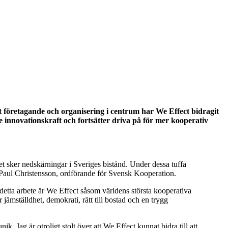
 företagande och organisering i centrum har We Effect bidragit
e innovationskraft och fortsätter driva på för mer kooperativ
et sker nedskärningar i Sveriges bistånd. Under dessa tuffa
 Paul Christensson, ordförande för Svensk Kooperation.
 detta arbete är We Effect såsom världens största kooperativa
jämställdhet, demokrati, rätt till bostad och en trygg
k. Jag är otroligt stolt över att We Effect kunnat bidra till att