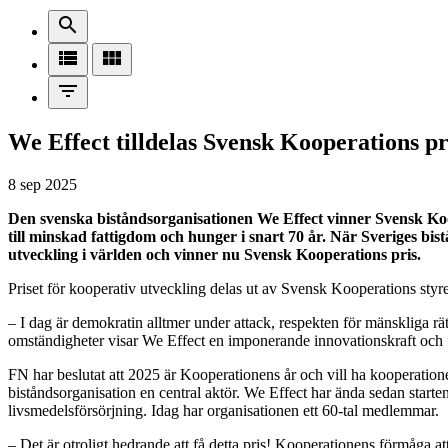
search
view_list
view_module
filter_list
We Effect tilldelas Svensk Kooperations pr
8 sep 2025
Den svenska biståndsorganisationen We Effect vinner Svensk Koop
till minskad fattigdom och hunger i snart 70 år. När Sveriges bi
utveckling i världen och vinner nu Svensk Kooperations pris.
Priset för kooperativ utveckling delas ut av Svensk Kooperations styrel
– I dag är demokratin alltmer under attack, respekten för mänskliga r
omständigheter visar We Effect en imponerande innovationskraft och f
FN har beslutat att 2025 är Kooperationens år och vill ha kooperationen
biståndsorganisation en central aktör. We Effect har ända sedan starten
livsmedelsförsörjning. Idag har organisationen ett 60-tal medlemmar.
– Det är otroligt hedrande att få detta pris! Kooperationens förmåga att 