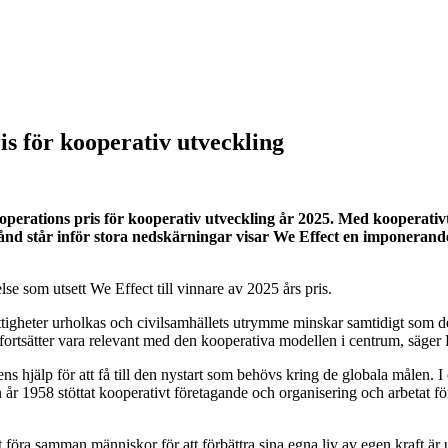
is för kooperativ utveckling
erations pris för kooperativ utveckling år 2025. Med kooperativt
stånd står inför stora nedskärningar visar We Effect en imponerand
se som utsett We Effect till vinnare av 2025 års pris.
ättigheter urholkas och civilsamhällets utrymme minskar samtidigt som d
ortsätter vara relevant med den kooperativa modellen i centrum, säger
s hjälp för att få till den nystart som behövs kring de globala målen. I
 år 1958 stöttat kooperativt företagande och organisering och arbetat för 
föra samman människor för att förbättra sina egna liv av egen kraft är uni