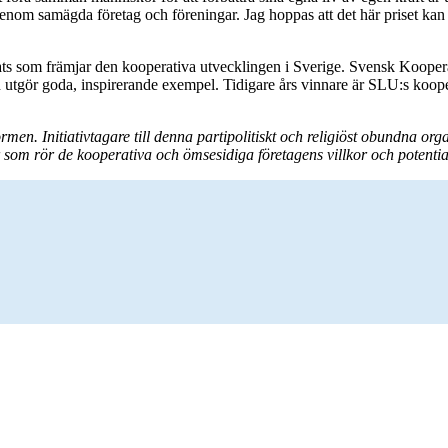
genom samägda företag och föreningar. Jag hoppas att det här priset kan i
insats som främjar den kooperativa utvecklingen i Sverige. Svensk Koope
h utgör goda, inspirerande exempel. Tidigare års vinnare är SLU:s ko
rmen. Initiativtagare till denna partipolitiskt och religiöst obundna 
som rör de kooperativa och ömsesidiga företagens villkor och potentia