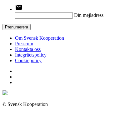
email
Din mejladress
Prenumerera
Om Svensk Kooperation
Pressrum
Kontakta oss
Integritetspolicy
Cookiepolicy
© Svensk Kooperation