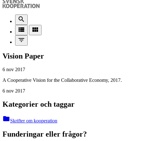
search
view_list
view_module
filter_list
Vision Paper
6 nov 2017
A Cooperative Vision for the Collaborative Economy, 2017.
6 nov 2017
Kategorier och taggar
folder
Skrifter om kooperation
Funderingar eller frågor?