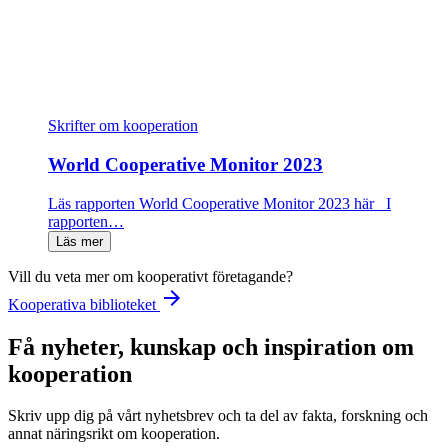
Skrifter om kooperation
World Cooperative Monitor 2023
Läs rapporten World Cooperative Monitor 2023 här I
rapporten…
Läs mer
Vill du veta mer om kooperativt företagande?
arrow_forward
Kooperativa biblioteket
Få nyheter, kunskap och inspiration om
kooperation
Skriv upp dig på vårt nyhetsbrev och ta del av fakta, forskning och
annat näringsrikt om kooperation.