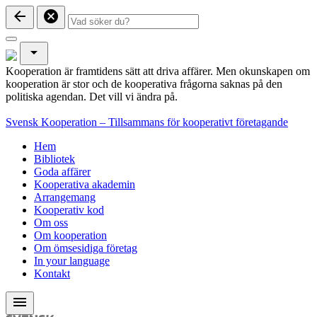
arrow_back
cancel
arrow_drop_down
Kooperation är framtidens sätt att driva affärer. Men okunskapen om
kooperation är stor och de kooperativa frågorna saknas på den
politiska agendan. Det vill vi ändra på.
Svensk Kooperation – Tillsammans för kooperativt företagande
Hem
Bibliotek
Goda affärer
Kooperativa akademin
Arrangemang
Kooperativ kod
Om oss
Om kooperation
Om ömsesidiga företag
In your language
Kontakt
menu