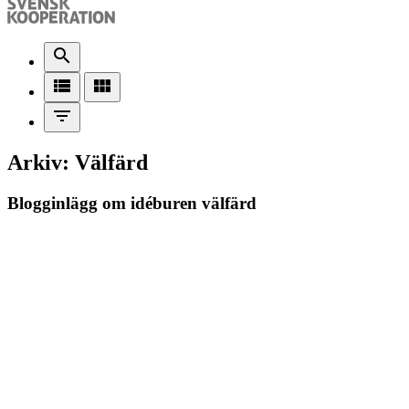
search
view_list
view_module
filter_list
Arkiv: Välfärd
Blogginlägg om idéburen välfärd