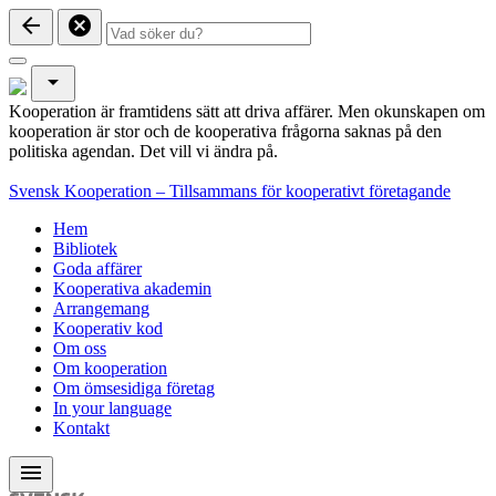
arrow_back
cancel
arrow_drop_down
Kooperation är framtidens sätt att driva affärer. Men okunskapen om
kooperation är stor och de kooperativa frågorna saknas på den
politiska agendan. Det vill vi ändra på.
Svensk Kooperation – Tillsammans för kooperativt företagande
Hem
Bibliotek
Goda affärer
Kooperativa akademin
Arrangemang
Kooperativ kod
Om oss
Om kooperation
Om ömsesidiga företag
In your language
Kontakt
menu