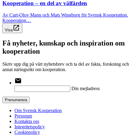
Kooperation – en del av välfärden
Av Curt-Olov Mann och Mats Wingborg för Svensk Kooperation.
Kooperation…
open_in_new
Visa
Få nyheter, kunskap och inspiration om
kooperation
Skriv upp dig på vårt nyhetsbrev och ta del av fakta, forskning och
annat näringsrikt om kooperation.
email
Din mejladress
Prenumerera
Om Svensk Kooperation
Pressrum
Kontakta oss
Integritetspolicy
Cookiepolicy