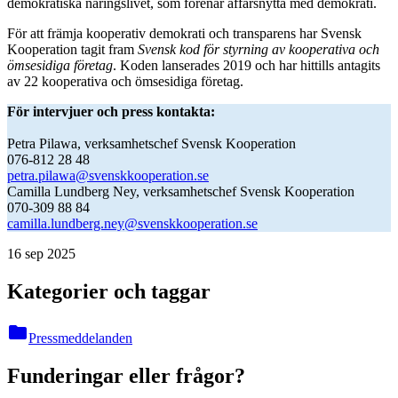
demokratiska näringslivet, som förenar affärsnytta med demokrati.
För att främja kooperativ demokrati och transparens har
Svensk
Kooperation tagit fram
Svensk kod för styrning av kooperativa och
ömsesidiga företag
. Koden lanserades 2019 och har hittills antagits
av 22 kooperativa och ömsesidiga företag.
För intervjuer och press kontakta:
Petra Pilawa, verksamhetschef Svensk Kooperation
076-812 28 48
petra.pilawa@svenskkooperation.se
Camilla Lundberg Ney, verksamhetschef Svensk Kooperation
070-309 88 84
camilla.lundberg.ney@svenskkooperation.se
16 sep 2025
Kategorier och taggar
folder
Pressmeddelanden
Funderingar eller frågor?