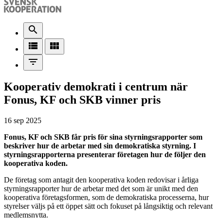
search
view_list
view_module
filter_list
Kooperativ demokrati i centrum när
Fonus, KF och SKB vinner pris
16 sep 2025
Fonus, KF och SKB får pris för sina styrningsrapporter som
beskriver hur de arbetar med sin demokratiska styrning. I
styrningsrapporterna presenterar företagen hur de följer den
kooperativa koden.
De företag som antagit den kooperativa koden redovisar i årliga
styrningsrapporter hur de arbetar med det som är unikt med den
kooperativa företagsformen, som de demokratiska processerna, hur
styrelser väljs på ett öppet sätt och fokuset på långsiktig och relevant
medlemsnytta.