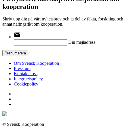
kooperation
Skriv upp dig på vårt nyhetsbrev och ta del av fakta, forskning och
annat näringsrikt om kooperation.
email
Din mejladress
Prenumerera
Om Svensk Kooperation
Pressrum
Kontakta oss
Integritetspolicy
Cookiepolicy
© Svensk Kooperation