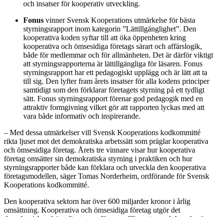
och insatser för kooperativ utveckling.
Fonus
vinner Svensk Kooperations utmärkelse för bästa
styrningsrapport inom kategorin ”Lättillgänglighet”. Den
kooperativa koden syftar till att öka öppenheten kring
kooperativa och ömsesidiga företags särart och affärslogik,
både för medlemmar och för allmänheten. Det är därför viktigt
att styrningsrapporterna är lättillgängliga för läsaren. Fonus
styrningsrapport har ett pedagogiskt upplägg och är lätt att ta
till sig. Den lyfter fram årets insatser för alla kodens principer
samtidigt som den förklarar företagets styrning på ett tydligt
sätt. Fonus styrningsrapport förenar god pedagogik med en
attraktiv formgivning vilket gör att rapporten lyckas med att
vara både informativ och inspirerande.
– Med dessa utmärkelser vill Svensk Kooperations kodkommitté
rikta ljuset mot det demokratiska arbetssätt som präglar kooperativa
och ömsesidiga företag. Årets tre vinnare visar hur kooperativa
företag omsätter sin demokratiska styrning i praktiken och hur
styrningsrapporter både kan förklara och utveckla den kooperativa
företagsmodellen, säger Tomas Norderheim, ordförande för Svensk
Kooperations kodkommitté.
Den kooperativa sektorn har över 600 miljarder kronor i årlig
omsättning. Kooperativa och ömsesidiga företag utgör det