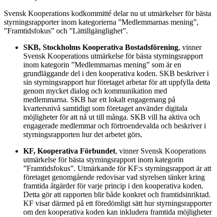
Svensk Kooperations kodkommitté delar nu ut utmärkelser för bästa
styrningsrapporter inom kategorierna ”Medlemmarnas mening”,
”Framtidsfokus” och ”Lättillgänglighet”.
SKB, Stockholms Kooperativa Bostadsförening
, vinner
Svensk Kooperations utmärkelse för bästa styrningsrapport
inom kategorin ”Medlemmarnas mening” som är en
grundläggande del i den kooperativa koden. SKB beskriver i
sin styrningsrapport hur företaget arbetar för att uppfylla detta
genom mycket dialog och kommunikation med
medlemmarna. SKB har ett lokalt engagemang på
kvartersnivå samtidigt som företaget använder digitala
möjligheter för att nå ut till många. SKB vill ha aktiva och
engagerade medlemmar och förtroendevalda och beskriver i
styrningsrapporten hur det arbetet görs.
KF, Kooperativa Förbundet
, vinner Svensk Kooperations
utmärkelse för bästa styrningsrapport inom kategorin
”Framtidsfokus”. Utmärkande för KF:s styrningsrapport är att
företaget genomgående redovisar vad styrelsen tänker kring
framtida åtgärder för varje princip i den kooperativa koden.
Detta gör att rapporten blir både konkret och framtidsinriktad.
KF visar därmed på ett föredömligt sätt hur styrningsrapporter
om den kooperativa koden kan inkludera framtida möjligheter