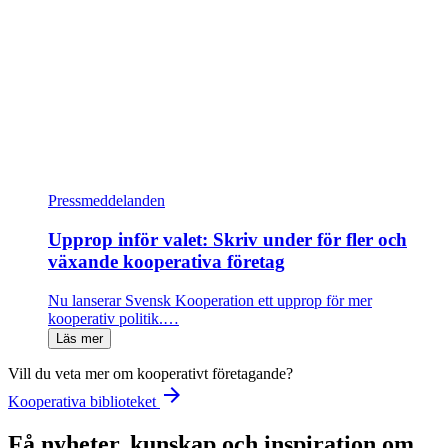
Pressmeddelanden
Upprop inför valet: Skriv under för fler och
växande kooperativa företag
Nu lanserar Svensk Kooperation ett upprop för mer
kooperativ politik.…
Läs mer
Vill du veta mer om kooperativt företagande?
arrow_forward
Kooperativa biblioteket
Få nyheter, kunskap och inspiration om