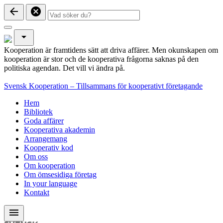
arrow_back
cancel
arrow_drop_down
Kooperation är framtidens sätt att driva affärer. Men okunskapen om
kooperation är stor och de kooperativa frågorna saknas på den
politiska agendan. Det vill vi ändra på.
Svensk Kooperation – Tillsammans för kooperativt företagande
Hem
Bibliotek
Goda affärer
Kooperativa akademin
Arrangemang
Kooperativ kod
Om oss
Om kooperation
Om ömsesidiga företag
In your language
Kontakt
menu