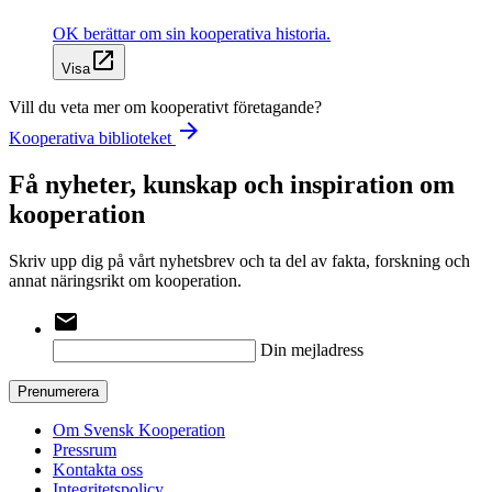
OK berättar om sin kooperativa historia.
open_in_new
Visa
Vill du veta mer om kooperativt företagande?
arrow_forward
Kooperativa biblioteket
Få nyheter, kunskap och inspiration om
kooperation
Skriv upp dig på vårt nyhetsbrev och ta del av fakta, forskning och
annat näringsrikt om kooperation.
email
Din mejladress
Prenumerera
Om Svensk Kooperation
Pressrum
Kontakta oss
Integritetspolicy