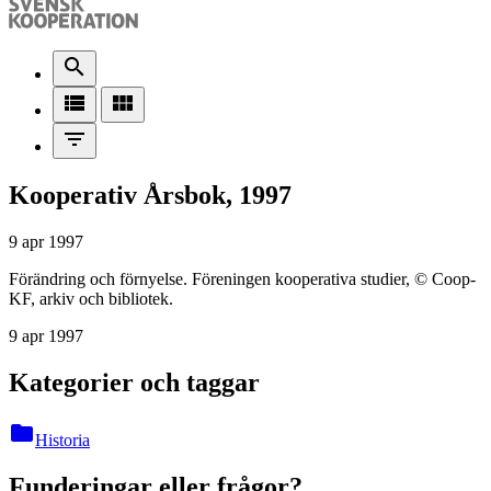
search
view_list
view_module
filter_list
Kooperativ Årsbok, 1997
9 apr 1997
Förändring och förnyelse. Föreningen kooperativa studier, © Coop-
KF, arkiv och bibliotek.
9 apr 1997
Kategorier och taggar
folder
Historia
Funderingar eller frågor?