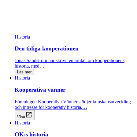
Historia
Den tidiga kooperationen
Jonas Sandström har skrivit en artikel om kooperationens
historia, med…
Läs mer
Historia
Kooperativa vänner
Föreningen Kooperativa Vänner stödjer kunskapsutveckling
och intresse för kooperativ historia,…
open_in_new
Visa
Historia
OK:s historia