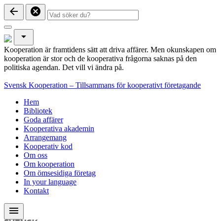
arrow_back
cancel
arrow_drop_down
Kooperation är framtidens sätt att driva affärer. Men okunskapen om
kooperation är stor och de kooperativa frågorna saknas på den
politiska agendan. Det vill vi ändra på.
Svensk Kooperation – Tillsammans för kooperativt företagande
Hem
Bibliotek
Goda affärer
Kooperativa akademin
Arrangemang
Kooperativ kod
Om oss
Om kooperation
Om ömsesidiga företag
In your language
Kontakt
menu