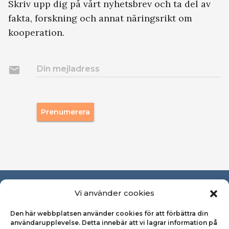
Skriv upp dig på vårt nyhetsbrev och ta del av
fakta, forskning och annat näringsrikt om
kooperation.
email
Din mejladress
Prenumerera
Om Svensk Kooperation
Vi använder cookies
Den här webbplatsen använder cookies för att förbättra din
Pressrum
användarupplevelse. Detta innebär att vi lagrar information på