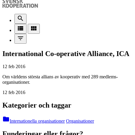
search
view_list
view_module
filter_list
International Co-operative Alliance, ICA
12 feb 2016
Om världens största allians av kooperativ med 289 medlems­
organisa­tioner.
12 feb 2016
Kategorier och taggar
folder
Internationella organisationer
Organisationer
Funderingar eller frågor?