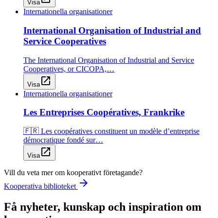
Visa
Internationella organisationer
International Organisation of Industrial and
Service Cooperatives
The International Organisation of Industrial and Service
Cooperatives, or CICOPA,…
open_in_new
Visa
Internationella organisationer
Les Entreprises Coopératives, Frankrike
🇫🇷 Les coopératives constituent un modèle d’entreprise
démocratique fondé sur…
open_in_new
Visa
Vill du veta mer om kooperativt företagande?
arrow_forward
Kooperativa biblioteket
Få nyheter, kunskap och inspiration om