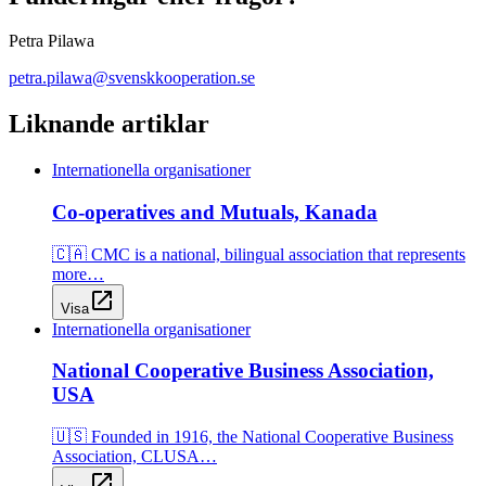
Petra Pilawa
petra.pilawa@svenskkooperation.se
Liknande artiklar
Internationella organisationer
Co-operatives and Mutuals, Kanada
🇨🇦 CMC is a national, bilingual association that represents
more…
open_in_new
Visa
Internationella organisationer
National Cooperative Business Association,
USA
🇺🇸 Founded in 1916, the National Cooperative Business
Association, CLUSA…
open_in_new