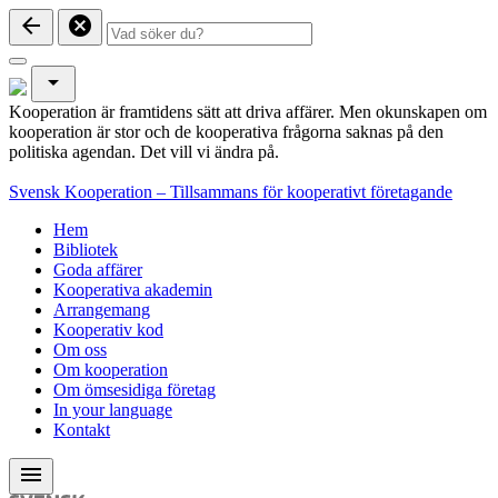
arrow_back
cancel
arrow_drop_down
Kooperation är framtidens sätt att driva affärer. Men okunskapen om
kooperation är stor och de kooperativa frågorna saknas på den
politiska agendan. Det vill vi ändra på.
Svensk Kooperation – Tillsammans för kooperativt företagande
Hem
Bibliotek
Goda affärer
Kooperativa akademin
Arrangemang
Kooperativ kod
Om oss
Om kooperation
Om ömsesidiga företag
In your language
Kontakt
menu