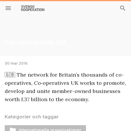
menu
search
Co-operatives UK
30 mar 2016
🇬🇧 The network for Britain’s thousands of co-
operatives, Co‑operatives UK works to promote,
develop and unite member-owned businesses
worth £37 billion to the economy.
Kategorier och taggar
folder
Internationella organisationer