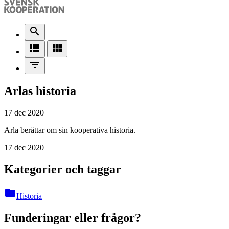
search
view_list
view_module
filter_list
Arlas historia
17 dec 2020
Arla berättar om sin kooperativa historia.
17 dec 2020
Kategorier och taggar
folder
Historia
Funderingar eller frågor?