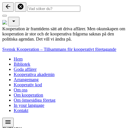
arrow_back
cancel
arrow_drop_down
Kooperation är framtidens sätt att driva affärer. Men okunskapen om
kooperation är stor och de kooperativa frågorna saknas på den
politiska agendan. Det vill vi ändra på.
Svensk Kooperation – Tillsammans för kooperativt företagande
Hem
Bibliotek
Goda affärer
Kooperativa akademin
Arrangemang
Kooperativ kod
Om oss
Om kooperation
Om ömsesidiga företag
In your language
Kontakt
menu