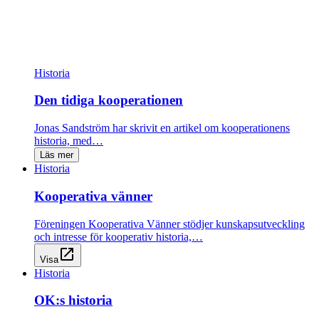
Historia
Den tidiga kooperationen
Jonas Sandström har skrivit en artikel om kooperationens
historia, med…
Läs mer
Historia
Kooperativa vänner
Föreningen Kooperativa Vänner stödjer kunskapsutveckling
och intresse för kooperativ historia,…
open_in_new
Visa
Historia
OK:s historia