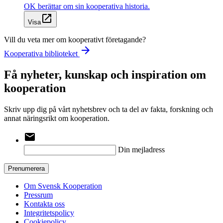
OK berättar om sin kooperativa historia.
open_in_new
Visa
Vill du veta mer om kooperativt företagande?
arrow_forward
Kooperativa biblioteket
Få nyheter, kunskap och inspiration om
kooperation
Skriv upp dig på vårt nyhetsbrev och ta del av fakta, forskning och
annat näringsrikt om kooperation.
email
Din mejladress
Prenumerera
Om Svensk Kooperation
Pressrum
Kontakta oss
Integritetspolicy
Cookiepolicy