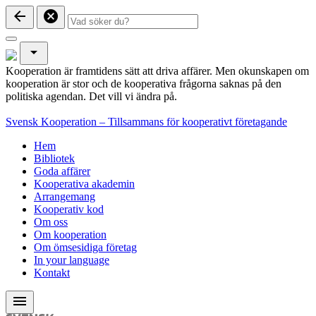
arrow_back
cancel
arrow_drop_down
Kooperation är framtidens sätt att driva affärer. Men okunskapen om
kooperation är stor och de kooperativa frågorna saknas på den
politiska agendan. Det vill vi ändra på.
Svensk Kooperation – Tillsammans för kooperativt företagande
Hem
Bibliotek
Goda affärer
Kooperativa akademin
Arrangemang
Kooperativ kod
Om oss
Om kooperation
Om ömsesidiga företag
In your language
Kontakt
menu