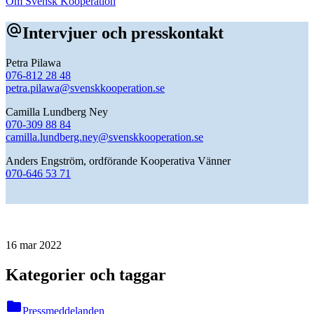
Om Svensk Kooperation
alternate_email
Intervjuer och presskontakt
Petra Pilawa
076-812 28 48
petra.pilawa@svenskkooperation.se
Camilla Lundberg Ney
070-309 88 84
camilla.lundberg.ney@svenskkooperation.se
Anders Engström, ordförande Kooperativa Vänner
070-646 53 71
16 mar 2022
Kategorier och taggar
folder
Pressmeddelanden