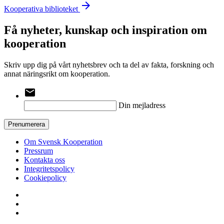
arrow_forward
Kooperativa biblioteket
Få nyheter, kunskap och inspiration om
kooperation
Skriv upp dig på vårt nyhetsbrev och ta del av fakta, forskning och
annat näringsrikt om kooperation.
email
Din mejladress
Prenumerera
Om Svensk Kooperation
Pressrum
Kontakta oss
Integritetspolicy
Cookiepolicy