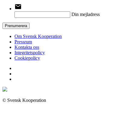
email
Din mejladress
Prenumerera
Om Svensk Kooperation
Pressrum
Kontakta oss
Integritetspolicy
Cookiepolicy
© Svensk Kooperation