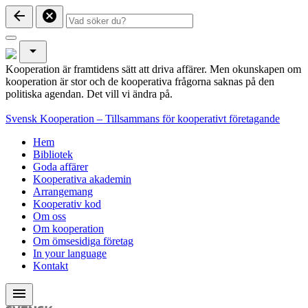
arrow_back
cancel
arrow_drop_down
Kooperation är framtidens sätt att driva affärer. Men okunskapen om
kooperation är stor och de kooperativa frågorna saknas på den
politiska agendan. Det vill vi ändra på.
Svensk Kooperation – Tillsammans för kooperativt företagande
Hem
Bibliotek
Goda affärer
Kooperativa akademin
Arrangemang
Kooperativ kod
Om oss
Om kooperation
Om ömsesidiga företag
In your language
Kontakt
menu